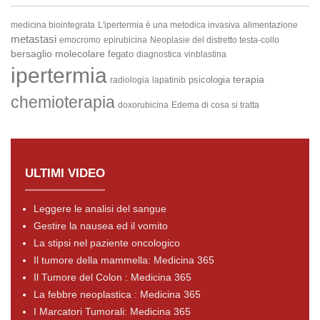
medicina biointegrata
L'ipertermia è una metodica invasiva
alimentazione
metastasi
emocromo
epirubicina
Neoplasie del distretto testa-collo
bersaglio molecolare
fegato
diagnostica
vinblastina
ipertermia
terapia
psicologia
radiologia
lapatinib
chemioterapia
doxorubicina
Edema
di cosa si tratta
ULTIMI VIDEO
Leggere le analisi del sangue
Gestire la nausea ed il vomito
La stipsi nel paziente oncologico
Il tumore della mammella: Medicina 365
Il Tumore del Colon : Medicina 365
La febbre neoplastica : Medicina 365
I Marcatori Tumorali: Medicina 365