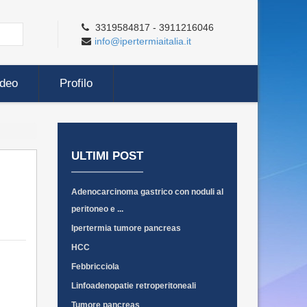
3319584817 - 3911216046
info@ipertermiaitalia.it
ideo
Profilo
ULTIMI POST
Adenocarcinoma gastrico con noduli al
peritoneo e ...
Ipertermia tumore pancreas
HCC
Febbricciola
Linfoadenopatie retroperitoneali
Tumore pancreas