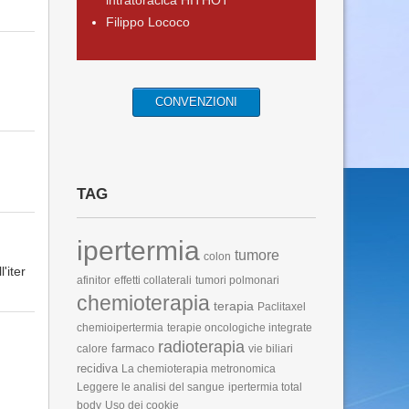
intratoracica HITHOT
Filippo Lococo
CONVENZIONI
TAG
ipertermia
tumore
colon
'iter
afinitor
effetti collaterali
tumori polmonari
chemioterapia
terapia
Paclitaxel
chemioipertermia
terapie oncologiche integrate
radioterapia
farmaco
calore
vie biliari
recidiva
La chemioterapia metronomica
Leggere le analisi del sangue
ipertermia total
body
Uso dei cookie