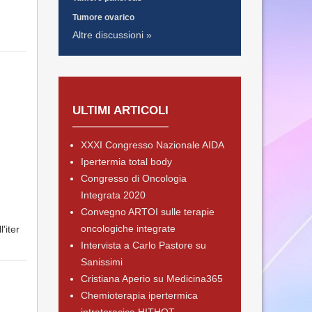
Tumore ovarico
Altre discussioni »
ULTIMI ARTICOLI
XXXI Congresso Nazionale AIDA
Ipertermia total body
Congresso di Oncologia
Integrata 2020
Convegno ARTOI sulle terapie
oncologiche integrate
'iter
Intervista a Carlo Pastore su
Sanissimi
Cristiana Aperio su Medicina365
Chemioterapia ipertermica