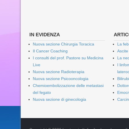
IN EVIDENZA
ARTICO
Nuova sezione Chirurgia Toracica
La feb
Il Cancer Coaching
Ascite
I consulti del prof. Pastore su Medicina
La nec
Live
I linf
Nuova sezione Radioterapia
lateroc
Nuova sezione Psicooncologia
Biliru
Chemioembolizzazione delle metastasi
Dottor
del fegato
Emocr
Nuova sezione di ginecologia
Carcin