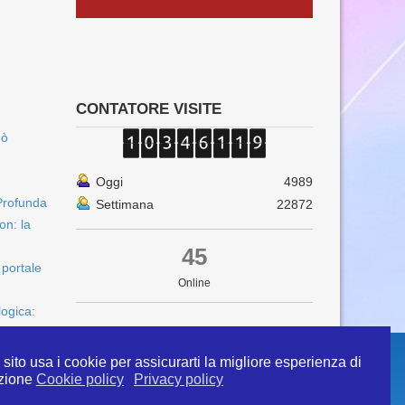
CONTATORE VISITE
uò
Oggi
4989
Profunda
Settimana
22872
on: la
45
 portale
Online
logica:
sito usa i cookie per assicurarti la migliore esperienza di
zione
Cookie policy
Privacy policy