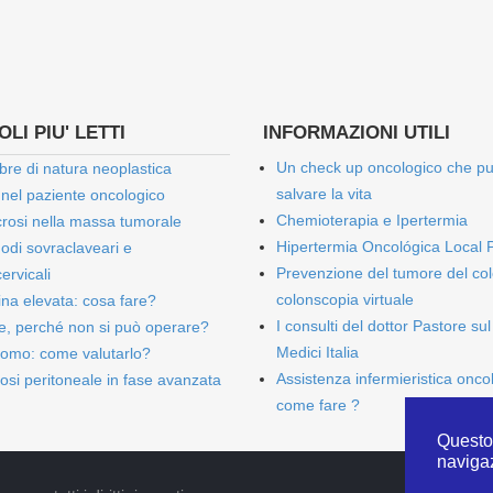
LI PIU' LETTI
INFORMAZIONI UTILI
Un check up oncologico che p
bre di natura neoplastica
salvare la vita
 nel paziente oncologico
Chemioterapia e Ipertermia
rosi nella massa tumorale
Hipertermia Oncológica Local 
onodi sovraclaveari e
Prevenzione del tumore del col
ervicali
colonscopia virtuale
bina elevata: cosa fare?
I consulti del dottor Pastore sul
e, perché non si può operare?
Medici Italia
omo: come valutarlo?
Assistenza infermieristica onco
osi peritoneale in fase avanzata
come fare ?
Questo 
naviga