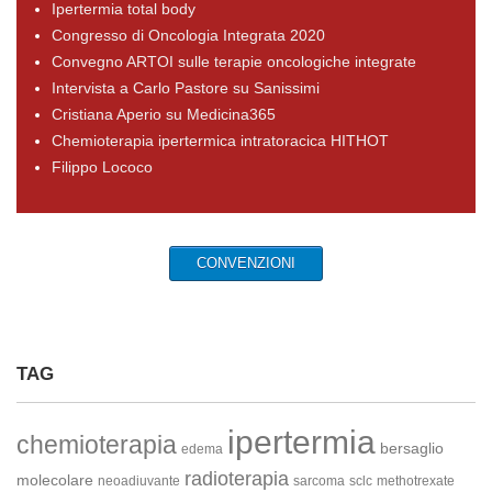
Ipertermia total body
Congresso di Oncologia Integrata 2020
Convegno ARTOI sulle terapie oncologiche integrate
Intervista a Carlo Pastore su Sanissimi
Cristiana Aperio su Medicina365
Chemioterapia ipertermica intratoracica HITHOT
Filippo Lococo
CONVENZIONI
TAG
ipertermia
chemioterapia
bersaglio
edema
radioterapia
molecolare
neoadiuvante
sarcoma
sclc
methotrexate