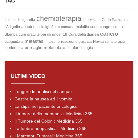
TAG
chemioterapia
Il fumo di sigaretta
Intervista a Carlo Pastore su
apoptosi
l'Adigetto
scintigrafia mammaria
malattia
seno
congresso
La
cancro
Stampa
cure gratuite per gli under 18
Cura della diarrea
metastasi
ecoguidata
intestino
resezione gastrica
Novità sulla terapia
bersaglio molecolare
ipertermica
ftorafur
chirugia
ULTIMI VIDEO
Leggere le analisi del sangue
Gestire la nausea ed il vomito
La stipsi nel paziente oncologico
Il tumore della mammella: Medicina 365
Il Tumore del Colon : Medicina 365
La febbre neoplastica : Medicina 365
I Marcatori Tumorali: Medicina 365