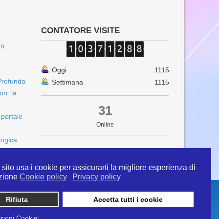
CONTATORE VISITE
uò
Oggi
1115
Profunda
Settimana
1115
on: la
31
 portale
Online
logica:
sito usa i cookie per assicurarti la migliore esperienza di
zione
Cookie policy
Privacy policy
Rifiuta
Accetta tutti i cookie
 info@ipertermiaitalia.it tel. 331/9584817 . Il
ito è diramato nel rispetto delle Linee Guida contenute
zioni Cookie: