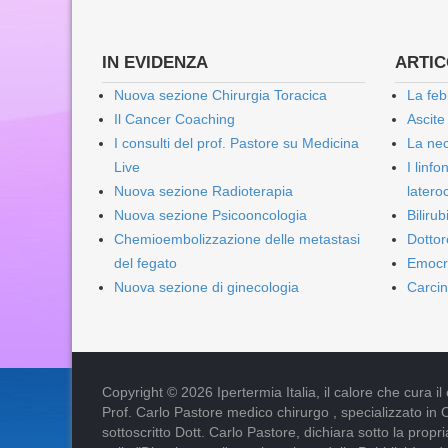
IN EVIDENZA
ARTICO
Nuova sezione Chirurgia Toracica
La feb
Il Cancer Coaching
Ascite
I consulti del prof. Pastore su Medicina
La nec
Live
I linf
Nuova sezione Radioterapia
lateroc
Nuova sezione Psicooncologia
Biliru
Chemioembolizzazione delle metastasi
Dottor
del fegato
Emocr
Nuova sezione di ginecologia
Carcin
Copyright © 2026 Ipertermia Italia, il calore che cura il can
Prof. Carlo Pastore medico chirurgo , specializzato in 
sottoscritto Dott. Carlo Pastore, dichiara sotto la pro