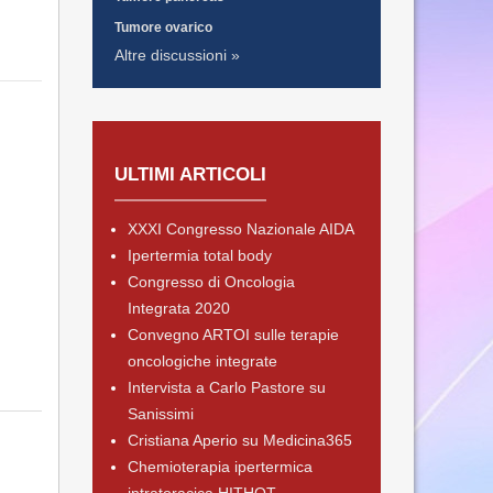
Tumore ovarico
Altre discussioni »
ULTIMI ARTICOLI
XXXI Congresso Nazionale AIDA
Ipertermia total body
Congresso di Oncologia
Integrata 2020
Convegno ARTOI sulle terapie
oncologiche integrate
Intervista a Carlo Pastore su
Sanissimi
Cristiana Aperio su Medicina365
Chemioterapia ipertermica