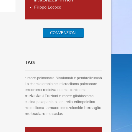
intratoracica HITHOT
Filippo Lococo
CONVENZIONI
TAG
tumore-polmonare
Nivolumab e pembrolizumab
La chemioterapia nel microcitoma polmonare
recidiva
emocromo
edema
carcinoma
metastasi
Eruzioni cutanee
glioblastoma
cucina
pazopanib
sutent
retto
eritropoietina
bersaglio
farmaco
microcitoma
temozolomide
molecolare
metsastasi