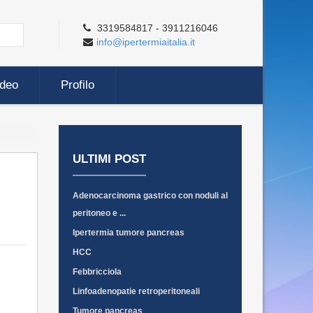
3319584817 - 3911216046
info@ipertermiaitalia.it
ideo
Profilo
ULTIMI POST
Adenocarcinoma gastrico con noduli al
peritoneo e ...
Ipertermia tumore pancreas
HCC
Febbricciola
Linfoadenopatie retroperitoneali
Tumore pancreas