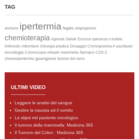
TAG
ipertermia
fegato
anziano
angiogenesi
chemioterapia
Agenda Salute
Escozul speranza o bufala
linfonodo
infermiere
chirurgia plastica
Dosaggio Cromogranina A
paclitaxel
oncologia
farmaco
Colonscopia virtuale
mammella
COX-2
guarigione
chemioipertermia
tumore del seno
ULTIMI VIDEO
Leggere le analisi del sangue
Gestire la nausea ed il vomito
La stipsi nel paziente oncologico
Il tumore della mammella: Medicina 365
Il Tumore del Colon : Medicina 365