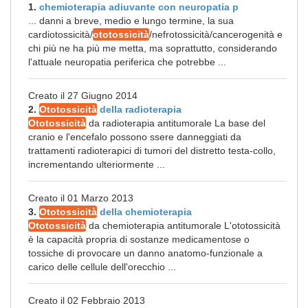
1.
chemioterapia adiuvante con neuropatia p
... danni a breve, medio e lungo termine, la sua
cardiotossicità/
ototossicità
/nefrotossicità/cancerogenità e
chi più ne ha più me metta, ma soprattutto, considerando
l'attuale neuropatia periferica che potrebbe ...
Creato il 27 Giugno 2014
2.
Ototossicità
della radioterapia
Ototossicità
da radioterapia antitumorale La base del
cranio e l'encefalo possono ssere danneggiati da
trattamenti radioterapici di tumori del distretto testa-collo,
incrementando ulteriormente ...
Creato il 01 Marzo 2013
3.
Ototossicità
della chemioterapia
Ototossicità
da chemioterapia antitumorale L'ototossicità
è la capacità propria di sostanze medicamentose o
tossiche di provocare un danno anatomo-funzionale a
carico delle cellule dell'orecchio ...
Creato il 02 Febbraio 2013