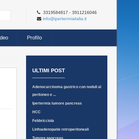
3319584817 - 3911216046
info@ipertermiaitalia.it
ideo
Profilo
ULTIMI POST
Adenocarcinoma gastrico con noduli al
peritoneo e ...
Ipertermia tumore pancreas
HCC
Febbricciola
Linfoadenopatie retroperitoneali
Tumore pancreas