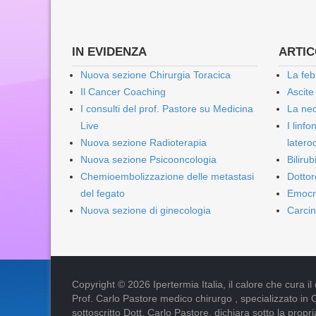
IN EVIDENZA
ARTICO
Nuova sezione Chirurgia Toracica
La feb
Il Cancer Coaching
Ascite
I consulti del prof. Pastore su Medicina
La nec
Live
I linf
Nuova sezione Radioterapia
lateroc
Nuova sezione Psicooncologia
Biliru
Chemioembolizzazione delle metastasi
Dottor
del fegato
Emocr
Nuova sezione di ginecologia
Carcin
Copyright © 2026 Ipertermia Italia, il calore che cura il can
Prof. Carlo Pastore medico chirurgo , specializzato in 
sottoscritto Dott. Carlo Pastore, dichiara sotto la pro