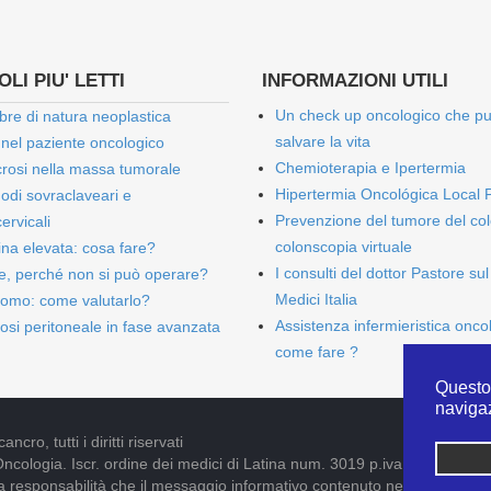
LI PIU' LETTI
INFORMAZIONI UTILI
Un check up oncologico che p
bre di natura neoplastica
salvare la vita
 nel paziente oncologico
Chemioterapia e Ipertermia
rosi nella massa tumorale
Hipertermia Oncológica Local 
onodi sovraclaveari e
Prevenzione del tumore del col
ervicali
colonscopia virtuale
bina elevata: cosa fare?
I consulti del dottor Pastore sul
e, perché non si può operare?
Medici Italia
omo: come valutarlo?
Assistenza infermieristica onco
osi peritoneale in fase avanzata
come fare ?
Questo 
naviga
cro, tutti i diritti riservati
Oncologia. Iscr. ordine dei medici di Latina num. 3019 p.iva 09052841005
pria responsabilità che il messaggio informativo contenuto nel presente S