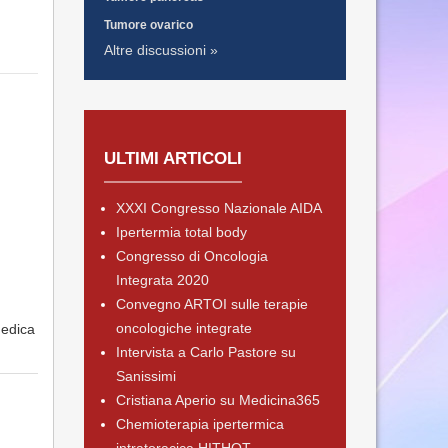
Tumore ovarico
Altre discussioni »
ULTIMI ARTICOLI
XXXI Congresso Nazionale AIDA
Ipertermia total body
Congresso di Oncologia
Integrata 2020
Convegno ARTOI sulle terapie
oncologiche integrate
medica
Intervista a Carlo Pastore su
Sanissimi
Cristiana Aperio su Medicina365
Chemioterapia ipertermica