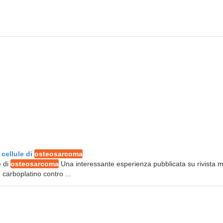
 cellule di
osteosarcoma
e di
osteosarcoma
Una interessante esperienza pubblicata su rivista 
 carboplatino contro ...