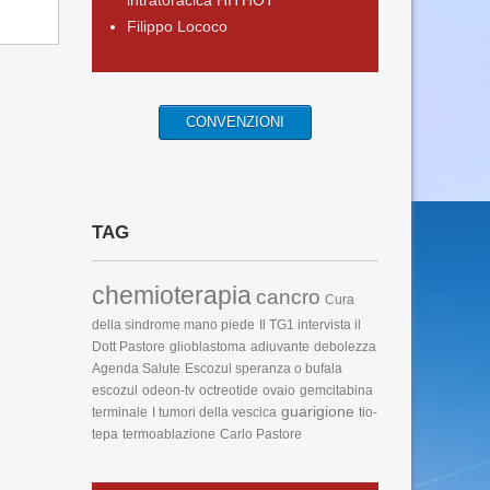
intratoracica HITHOT
Filippo Lococo
CONVENZIONI
TAG
chemioterapia
cancro
Cura
della sindrome mano piede
Il TG1 intervista il
Dott Pastore
glioblastoma
adiuvante
debolezza
Agenda Salute
Escozul speranza o bufala
escozul
odeon-tv
octreotide
ovaio
gemcitabina
guarigione
terminale
I tumori della vescica
tio-
tepa
termoablazione
Carlo Pastore