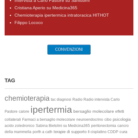
Intervista a Carlo Pastore su Sanissimi
Cristiana Aperio su Medicina365
Chemioterapia ipertermica intratoracica HITHOT
Filippo Lococo
CONVENZIONI
TAG
chemioterapia
tac diagnosi
Radio Radio intervista Carlo
ipertermia
bersaglio molecolare
Pastore
calore
effetti
psicologia
collaterali
Farmaci a bersaglio molecolare
neuroendocrino
cibo
acido zoledronico
Sabina Bietolini su Medicina365
peritonectomia
cancro
terapie di supporto
cura
della mammella
porth a cath
Il cisplatino
CDDP