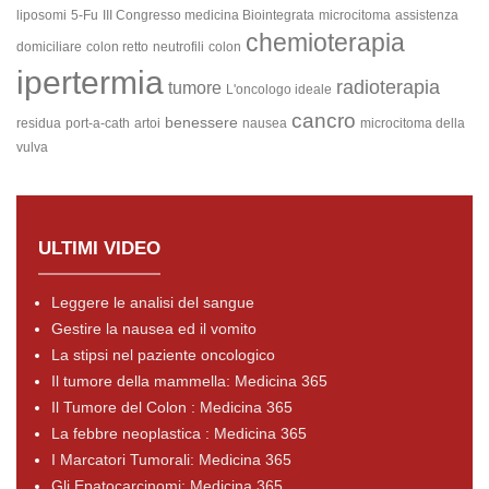
liposomi
5-Fu
III Congresso medicina Biointegrata
microcitoma
assistenza
chemioterapia
domiciliare
colon retto
neutrofili
colon
ipertermia
radioterapia
tumore
L'oncologo ideale
cancro
benessere
residua
port-a-cath
artoi
nausea
microcitoma della
vulva
ULTIMI VIDEO
Leggere le analisi del sangue
Gestire la nausea ed il vomito
La stipsi nel paziente oncologico
Il tumore della mammella: Medicina 365
Il Tumore del Colon : Medicina 365
La febbre neoplastica : Medicina 365
I Marcatori Tumorali: Medicina 365
Gli Epatocarcinomi: Medicina 365