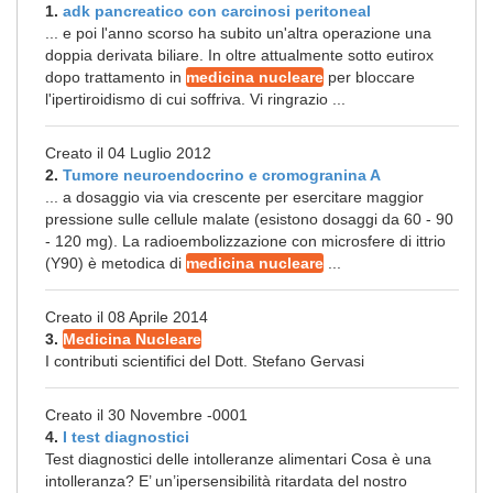
1.
adk pancreatico con carcinosi peritoneal
... e poi l'anno scorso ha subito un'altra operazione una
doppia derivata biliare. In oltre attualmente sotto eutirox
dopo trattamento in
medicina nucleare
per bloccare
l'ipertiroidismo di cui soffriva. Vi ringrazio ...
Creato il 04 Luglio 2012
2.
Tumore neuroendocrino e cromogranina A
... a dosaggio via via crescente per esercitare maggior
pressione sulle cellule malate (esistono dosaggi da 60 - 90
- 120 mg). La radioembolizzazione con microsfere di ittrio
(Y90) è metodica di
medicina nucleare
...
Creato il 08 Aprile 2014
3.
Medicina Nucleare
I contributi scientifici del Dott. Stefano Gervasi
Creato il 30 Novembre -0001
4.
I test diagnostici
Test diagnostici delle intolleranze alimentari Cosa è una
intolleranza? E’ un’ipersensibilità ritardata del nostro