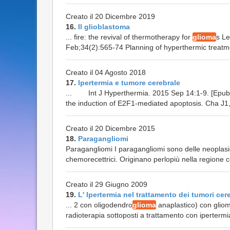
Creato il 20 Dicembre 2019
16.
Il glioblastoma
... fire: the revival of thermotherapy for
glioma
s L
Feb;34(2):565-74 Planning of hyperthermic treatme
Creato il 04 Agosto 2018
17.
Ipertermia e tumore cerebrale
... Int J Hyperthermia. 2015 Sep 14:1-9. [Epub a
the induction of E2F1-mediated apoptosis. Cha J1,
Creato il 20 Dicembre 2015
18.
Paragangliomi
Paragangliomi I paragangliomi sono delle neoplasie
chemorecettrici. Originano perlopiù nella regione 
Creato il 29 Giugno 2009
19.
L' Ipertermia nel trattamento dei tumori cere
... 2 con oligodendro
glioma
anaplastico) con gliom
radioterapia sottoposti a trattamento con ipertermia