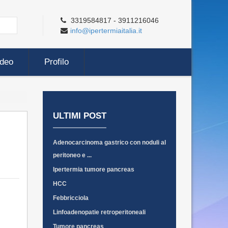
3319584817 - 3911216046
info@ipertermiaitalia.it
ideo
Profilo
ULTIMI POST
Adenocarcinoma gastrico con noduli al
peritoneo e ...
Ipertermia tumore pancreas
HCC
Febbricciola
Linfoadenopatie retroperitoneali
Tumore pancreas