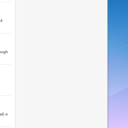
14
rough
al) e