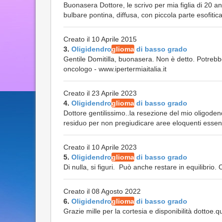
Buonasera Dottore, le scrivo per mia figlia di 20 an
bulbare pontina, diffusa, con piccola parte esofitica
Creato il 10 Aprile 2015
3.
Oligidendro
glioma
di basso grado
Gentile Domitilla, buonasera. Non è detto. Potrebbe
oncologo - www.ipertermiaitalia.it
Creato il 23 Aprile 2023
4.
Oligidendro
glioma
di basso grado
Dottore gentilissimo..la resezione del mio oligode
residuo per non pregiudicare aree eloquenti essendo
Creato il 10 Aprile 2023
5.
Oligidendro
glioma
di basso grado
Di nulla, si figuri. Può anche restare in equilibrio.
Creato il 08 Agosto 2022
6.
Oligidendro
glioma
di basso grado
Grazie mille per la cortesia e disponibilità dottoe