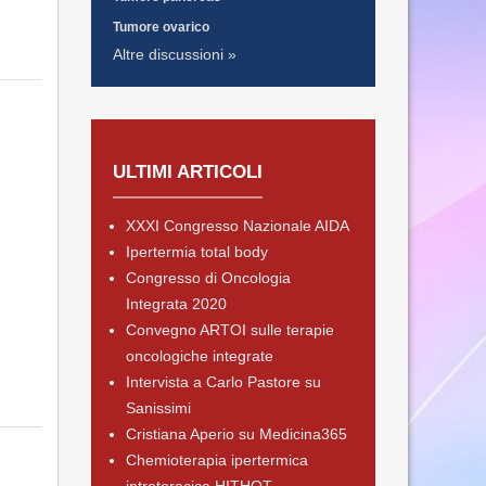
Tumore ovarico
Altre discussioni »
ULTIMI ARTICOLI
XXXI Congresso Nazionale AIDA
Ipertermia total body
Congresso di Oncologia
Integrata 2020
Convegno ARTOI sulle terapie
oncologiche integrate
Intervista a Carlo Pastore su
Sanissimi
Cristiana Aperio su Medicina365
Chemioterapia ipertermica