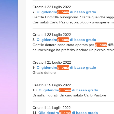
Creato il 22 Luglio 2022
7.
Oligidendro
glioma
di basso grado
Gentile Domitilla buongiorno. Stante quel che leggo
Cari saluti Carlo Pastore, oncologo - www.ipertermia
Creato il 22 Luglio 2022
8.
Oligidendro
glioma
di basso grado
Gentile dottore sono stata operata per
glioma
diff
neurochirurgo ha preferito lasciare un piccolo res
Creato il 21 Luglio 2022
9.
Oligidendro
glioma
di basso grado
Grazie dottore
Creato il 15 Luglio 2022
10.
Oligidendro
glioma
di basso grado
Di nulla, figurati. Un caro saluto Carlo Pastore
Creato il 11 Luglio 2022
11.
Oligidendro
glioma
di basso grado