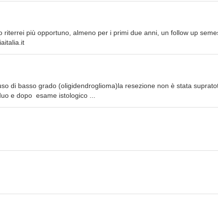
 riterrei più opportuno, almeno per i primi due anni, un follow up semes
italia.it
uso di basso grado (oligidendroglioma)la resezione non è stata supratota
iduo e dopo esame istologico ...