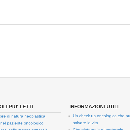
LI PIU' LETTI
INFORMAZIONI UTILI
Un check up oncologico che p
bre di natura neoplastica
salvare la vita
 nel paziente oncologico
Chemioterapia e Ipertermia