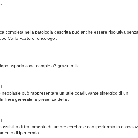
e
ca completa nella patologia descritta può anche essere risolutiva senz
upo Carlo Pastore, oncologo ...
dopo asportazione completa? grazie mille
I
 neoplasie può rappresentare un utile coadiuvante sinergico di un
n linea generale la presenza della ...
I
ossibilità di trattamento di tumore cerebrale con ipertermia in associa
amento di ipertermia ...