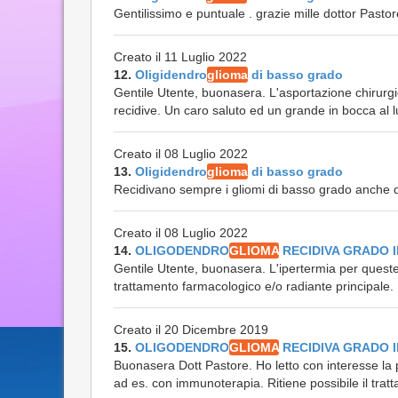
Gentilissimo e puntuale . grazie mille dottor Pastor
Creato il 11 Luglio 2022
12.
Oligidendro
glioma
di basso grado
Gentile Utente, buonasera. L'asportazione chirurgi
recidive. Un caro saluto ed un grande in bocca al l
Creato il 08 Luglio 2022
13.
Oligidendro
glioma
di basso grado
Recidivano sempre i gliomi di basso grado anche 
Creato il 08 Luglio 2022
14.
OLIGODENDRO
GLIOMA
RECIDIVA GRADO II
Gentile Utente, buonasera. L'ipertermia per queste
trattamento farmacologico e/o radiante principale. I
Creato il 20 Dicembre 2019
15.
OLIGODENDRO
GLIOMA
RECIDIVA GRADO II
Buonasera Dott Pastore. Ho letto con interesse la p
ad es. con immunoterapia. Ritiene possibile il tratt