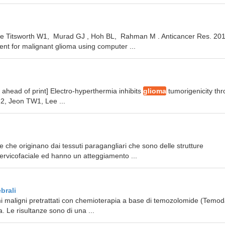
ee Titsworth W1, Murad GJ , Hoh BL, Rahman M . Anticancer Res. 20
nt for malignant glioma using computer ...
head of print] Electro-hyperthermia inhibits
glioma
tumorigenicity th
2, Jeon TW1, Lee ...
 che originano dai tessuti paragangliari che sono delle strutture
cervicofaciale ed hanno un atteggiamento ...
brali
i maligni pretrattati con chemioterapia a base di temozolomide (Temod
. Le risultanze sono di una ...