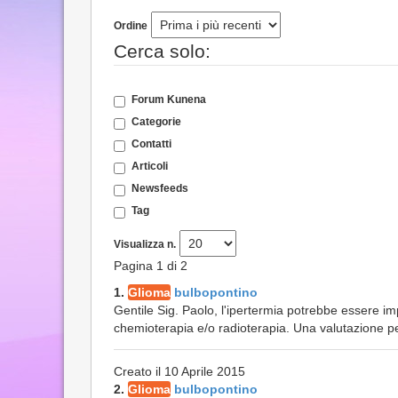
Ordine
Cerca solo:
Forum Kunena
Categorie
Contatti
Articoli
Newsfeeds
Tag
Visualizza n.
Pagina 1 di 2
1.
Glioma
bulbopontino
Gentile Sig. Paolo, l'ipertermia potrebbe essere i
chemioterapia e/o radioterapia. Una valutazione per
Creato il 10 Aprile 2015
2.
Glioma
bulbopontino