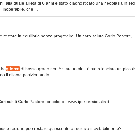
ni, alla quale all'età di 6 anni è stato diagnosticato una neoplasia in se
, inoperabile, che ...
 restare in equilibrio senza progredire. Un caro saluto Carlo Pastore,
ndro
glioma
di basso grado non è stata totale . è stato lasciato un piccol
 il glioma posizionato in ...
 Cari saluti Carlo Pastore, oncologo - www.ipertermiaitalia.it
.questo residuo può restare quiescente o recidiva inevitabilmente?