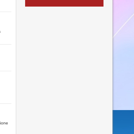
a
zione