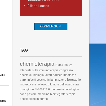
intratoracica HITHOT
Filippo Lococo
CONVENZIONI
TAG
chemioterapia
Roma Today
Intervista sulla immunoterapia
congresso
elle
docetaxel
biologia
lavori
nausea
irinotecan
bersaglio
parp
linfociti
vescica
infiammazione
molecolare
follow-up
tumore dell'ovaio
cura
metastasi
guarigione
ipertermia oncologica
carlo pastore
medicina biointegrata
terapie
oncologiche integrate
 una