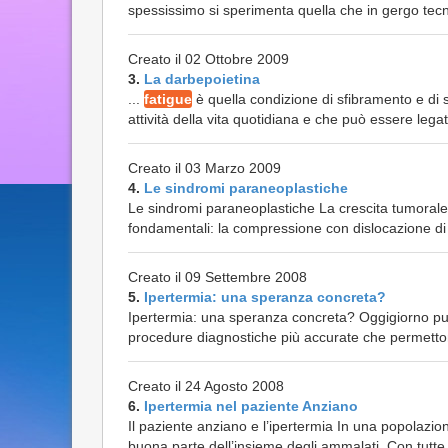
spessissimo si sperimenta quella che in gergo tecnic
Creato il 02 Ottobre 2009
3.
La darbepoietina
...
fatigue
è quella condizione di sfibramento e di 
attività della vita quotidiana e che può essere legata
Creato il 03 Marzo 2009
4.
Le sindromi paraneoplastiche
Le sindromi paraneoplastiche La crescita tumorale 
fondamentali: la compressione con dislocazione di st
Creato il 09 Settembre 2008
5.
Ipertermia: una speranza concreta?
Ipertermia: una speranza concreta? Oggigiorno pur
procedure diagnostiche più accurate che permettono
Creato il 24 Agosto 2008
6.
Ipertermia nel paziente Anziano
Il paziente anziano e l’ipertermia In una popolazi
buona parte dell’insieme degli ammalati. Con tutte 