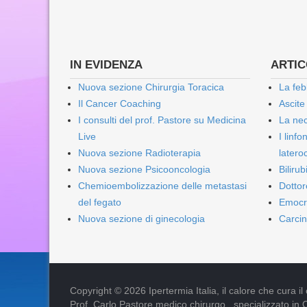
IN EVIDENZA
ARTICO
Nuova sezione Chirurgia Toracica
La feb
Il Cancer Coaching
Ascite
I consulti del prof. Pastore su Medicina
La nec
Live
I linf
Nuova sezione Radioterapia
lateroc
Nuova sezione Psicooncologia
Biliru
Chemioembolizzazione delle metastasi
Dottor
del fegato
Emocr
Nuova sezione di ginecologia
Carcin
Copyright © 2026 Ipertermia Italia, il calore che cura il can
Prof. Carlo Pastore medico chirurgo , specializzato in 