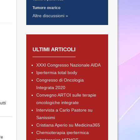
Tumore ovarico
Altre discussioni »
ULTIMI ARTICOLI
XXXI Congresso Nazionale AIDA
Ipertermia total body
Congresso di Oncologia
Integrata 2020
Convegno ARTOI sulle terapie
oncologiche integrate
utti
Intervista a Carlo Pastore su
Sanissimi
Cristiana Aperio su Medicina365
Chemioterapia ipertermica
re