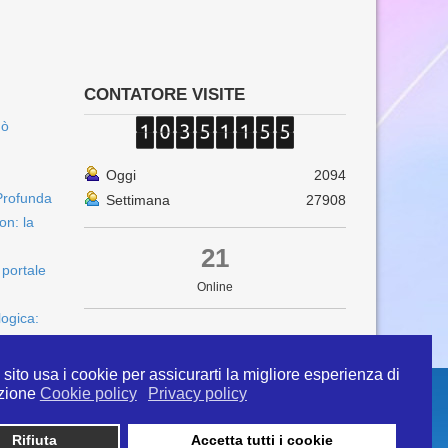
CONTATORE VISITE
uò
Oggi
2094
Profunda
Settimana
27908
on: la
21
 portale
Online
logica:
sito usa i cookie per assicurarti la migliore esperienza di
zione
Cookie policy
Privacy policy
Rifiuta
Accetta tutti i cookie
 info@ipertermiaitalia.it tel. 331/9584817 . Il