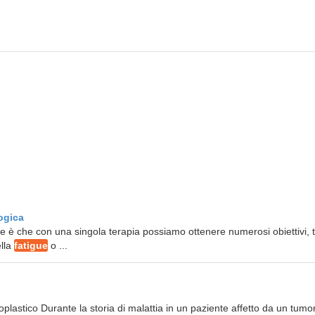
ogica
pale è che con una singola terapia possiamo ottenere numerosi obiettivi, t
ella
fatigue
o ...
lastico Durante la storia di malattia in un paziente affetto da un tumo