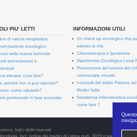
LI PIU' LETTI
INFORMAZIONI UTILI
Un check up oncologico che p
bre di natura neoplastica
salvare la vita
 nel paziente oncologico
Chemioterapia e Ipertermia
rosi nella massa tumorale
Hipertermia Oncológica Local 
onodi sovraclaveari e
Prevenzione del tumore del col
ervicali
colonscopia virtuale
bina elevata: cosa fare?
I consulti del dottor Pastore sul
e, perché non si può operare?
Medici Italia
omo: come valutarlo?
Assistenza infermieristica onco
osi peritoneale in fase avanzata
come fare ?
Questo 
naviga
cro, tutti i diritti riservati
Oncologia. Iscr. ordine dei medici di Latina num. 3019 p.iva 09052841005