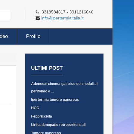
3319584817 - 3911216046
info@ipertermiaitalia.it
ideo
Profilo
ULTIMI POST
Adenocarcinoma gastrico con noduli al
peritoneo e ...
Ipertermia tumore pancreas
HCC
Febbricciola
Linfoadenopatie retroperitoneali
Tumore pancreas