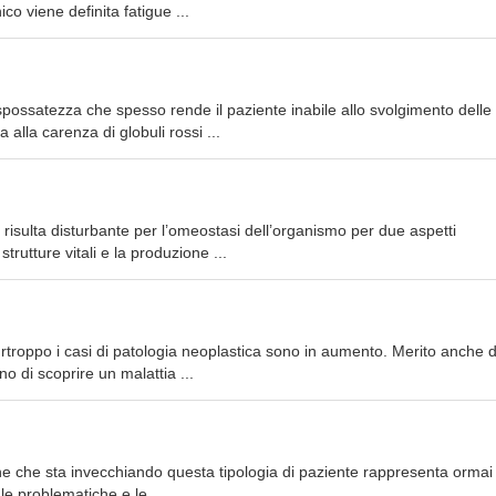
o viene definita fatigue ...
spossatezza che spesso rende il paziente inabile allo svolgimento delle
 alla carenza di globuli rossi ...
risulta disturbante per l’omeostasi dell’organismo per due aspetti
rutture vitali e la produzione ...
troppo i casi di patologia neoplastica sono in aumento. Merito anche d
 di scoprire un malattia ...
one che sta invecchiando questa tipologia di paziente rappresenta ormai
le problematiche e le ...