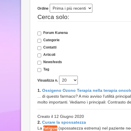
Ordine
Cerca solo:
Forum Kunena
Categorie
Contatti
Articoli
Newsfeeds
Tag
Visualizza n.
1.
Ossigeno Ozono Terapia nella terapia oncol
... di questo farmaco? A mio avviso l’utilità princi
molto importanti. Vediamo i principali: Contrasto d
Creato il 12 Giugno 2020
2.
Curare la spossatezza
La
fatigue
(spossatezza estrema) nel paziente neop