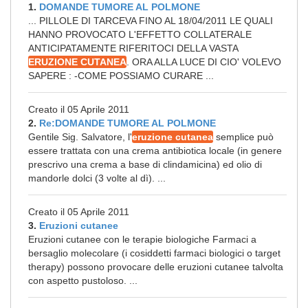
1.
DOMANDE TUMORE AL POLMONE
... PILLOLE DI TARCEVA FINO AL 18/04/2011 LE QUALI
HANNO PROVOCATO L'EFFETTO COLLATERALE
ANTICIPATAMENTE RIFERITOCI DELLA VASTA
ERUZIONE CUTANEA
. ORA ALLA LUCE DI CIO' VOLEVO
SAPERE : -COME POSSIAMO CURARE ...
Creato il 05 Aprile 2011
2.
Re:DOMANDE TUMORE AL POLMONE
Gentile Sig. Salvatore, l'
eruzione cutanea
semplice può
essere trattata con una crema antibiotica locale (in genere
prescrivo una crema a base di clindamicina) ed olio di
mandorle dolci (3 volte al dì). ...
Creato il 05 Aprile 2011
3.
Eruzioni cutanee
Eruzioni cutanee con le terapie biologiche Farmaci a
bersaglio molecolare (i cosiddetti farmaci biologici o target
therapy) possono provocare delle eruzioni cutanee talvolta
con aspetto pustoloso. ...