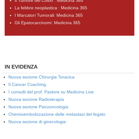
Il Tumore del Colon : Medicina 365
La febbre neoplastica : Medicina 365
I Marcatori Tumorali: Medicina 365
Gli Epatocarcinomi: Medicina 365
IN EVIDENZA
Nuova sezione Chirurgia Toracica
Il Cancer Coaching
I consulti del prof. Pastore su Medicina Live
Nuova sezione Radioterapia
Nuova sezione Psicooncologia
Chemioembolizzazione delle metastasi del fegato
Nuova sezione di ginecologia