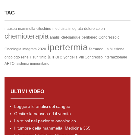
TAG
dolore
nausea
mammella
citochine
medicina integrata
colon
chemioterapia
analisi-del-sangue
peritoneo
Congresso di
ipertermia
farmaco
Oncologia Integrata 2020
La Missione
tumore
oncologo
rene
Il sunitinib
yondelis
VIII Congresso internazionale
ARTOI
sistema immunitario
ULTIMI VIDEO
Leggere le analisi del sangue
Gestire la nausea ed il vomito
La stipsi nel paziente oncologico
Il tumore della mammella: Medicina 365