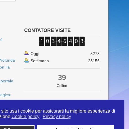
CONTATORE VISITE
uò
Oggi
5273
Profunda
Settimana
23156
on: la
39
 portale
Online
logica:
sito usa i cookie per assicurarti la migliore esperienza di
zione
Cookie policy
Privacy policy