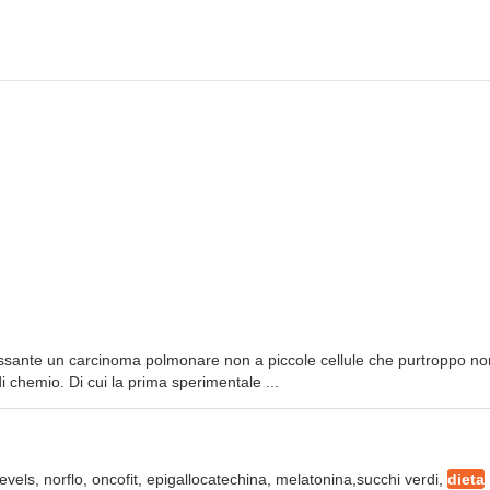
ssante un carcinoma polmonare non a piccole cellule che purtroppo no
di chemio. Di cui la prima sperimentale ...
levels, norflo, oncofit, epigallocatechina, melatonina,succhi verdi,
dieta