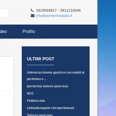
3319584817 - 3911216046
info@ipertermiaitalia.it
ideo
Profilo
ULTIMI POST
Adenocarcinoma gastrico con noduli al
peritoneo e ...
Ipertermia tumore pancreas
HCC
Febbricciola
Linfoadenopatie retroperitoneali
Tumore pancreas