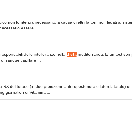
co non lo ritenga necessario, a causa di altri fattori, non legati al sist
 necessario essere ...
i responsabili delle intolleranze nella
dieta
mediterranea. E’ un test sem
 di sangue capillare ...
a RX del torace (in due proiezioni, anteroposteriore e laterolaterale) u
 giornalieri di Vitamina ...