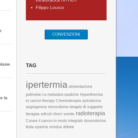
intratoracica HITHOT
Filippo Lococo
e
CONVENZIONI
lasie.
TAG
ipertermia
alimentazione
polmone
Le metastasi epatiche
Hyperthermia
e la
in cancer therapy
Chemioterapia
epirubicina
terapie di supporto
angiogenesi
microcitoma
radioterapia
terapia
articoli clinici
vomito
Curare il cancro in modo integrato
doxorubicina
dolore
testa
eparina
residua