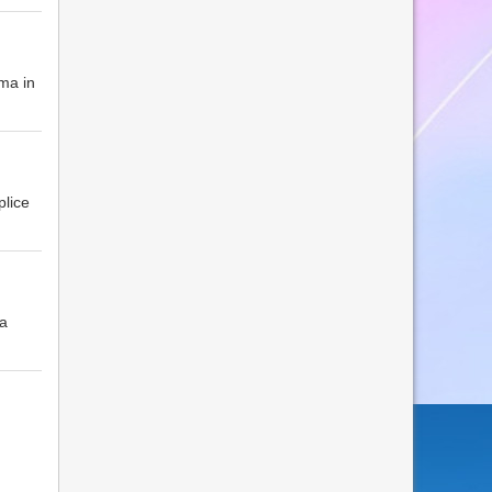
ema in
plice
na