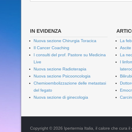
IN EVIDENZA
ARTICO
Nuova sezione Chirurgia Toracica
La feb
Il Cancer Coaching
Ascite
I consulti del prof. Pastore su Medicina
La nec
Live
I linf
Nuova sezione Radioterapia
lateroc
Nuova sezione Psicooncologia
Biliru
Chemioembolizzazione delle metastasi
Dottor
del fegato
Emocr
Nuova sezione di ginecologia
Carcin
Copyright © 2026 Ipertermia Italia, il calore che cura il can