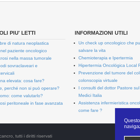
LI PIU' LETTI
INFORMAZIONI UTILI
Un check up oncologico che p
bre di natura neoplastica
salvare la vita
 nel paziente oncologico
Chemioterapia e Ipertermia
rosi nella massa tumorale
Hipertermia Oncológica Local 
onodi sovraclaveari e
Prevenzione del tumore del col
ervicali
colonscopia virtuale
bina elevata: cosa fare?
I consulti del dottor Pastore sul
e, perché non si può operare?
Medici Italia
omo: come valutarlo?
Assistenza infermieristica onco
osi peritoneale in fase avanzata
come fare ?
Questo 
naviga
cro, tutti i diritti riservati