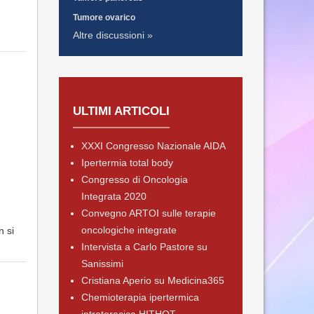
Tumore ovarico
Altre discussioni »
ULTIMI ARTICOLI
XXXI Congresso Nazionale AIDA
Ipertermia total body
Congresso di Oncologia
Integrata 2020
Convegno ARTOI sulle terapie
oncologiche integrate
n si
Intervista a Carlo Pastore su
Sanissimi
Cristiana Aperio su Medicina365
Chemioterapia ipertermica