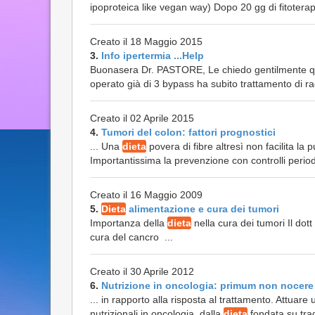
ipoproteica like vegan way) Dopo 20 gg di fitoterapi
Creato il 18 Maggio 2015
3.
Info ipertermia ...Help
Buonasera Dr. PASTORE, Le chiedo gentilmente qua
operato già di 3 bypass ha subito trattamento di rad
Creato il 02 Aprile 2015
4.
Tumori del colon: fattori prognostici
... Una
dieta
povera di fibre altresì non facilita la
Importantissima la prevenzione con controlli period
Creato il 16 Maggio 2009
5.
Dieta
alimentazione e cura dei tumori
Importanza della
dieta
nella cura dei tumori Il do
cura del cancro ...
Creato il 30 Aprile 2012
6.
Nutrizione in oncologia: primum non nocere
... in rapporto alla risposta al trattamento. Attuare
nutrizionali in oncologia, dalla
dieta
fondata su trad