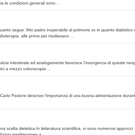
a le condizioni generali sono ...
nto segue: Mio padre inoperabile al polmone sx in quanto diabetico 
ioterapia..alle prime pet risultavano ...
 pulizia intestinale ed analogamente favorisce l'insorgenza di queste neop
ici a mezzo colonscopia ...
tt Carlo Pastore descrive l'importanza di una buona alimentazione durant
 una scelta dietetica In letteratura scientifica, vi sono numerosi approcci
izioni mediterranee a ...