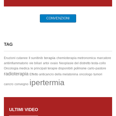
CONVENZIONI
TAG
terapia
Eruzioni cutanee
Il sunitinib
chemioterapia metronomica
marcatore
antiinfiammatorio
vie biliari
artoi
ovaio
Neoplasie del distretto testa-collo
polmone
Oncologia medica
le principali terapie disponibili
carlo-pastore
radioterapia
Effetto anticancro della melatonina
oncologo
tumori
ipertermia
cancro
convegno
ULTIMI VIDEO