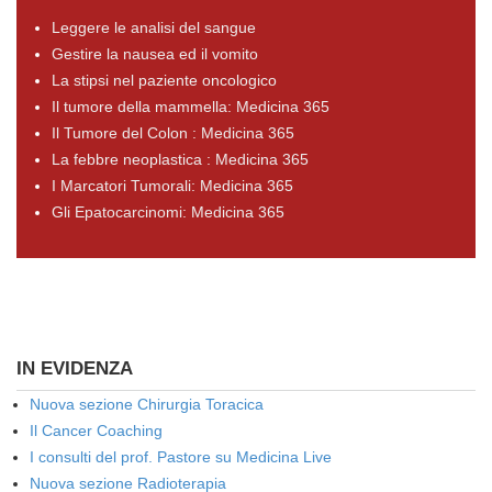
Leggere le analisi del sangue
Gestire la nausea ed il vomito
La stipsi nel paziente oncologico
Il tumore della mammella: Medicina 365
Il Tumore del Colon : Medicina 365
La febbre neoplastica : Medicina 365
I Marcatori Tumorali: Medicina 365
Gli Epatocarcinomi: Medicina 365
IN EVIDENZA
Nuova sezione Chirurgia Toracica
Il Cancer Coaching
I consulti del prof. Pastore su Medicina Live
Nuova sezione Radioterapia