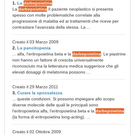
1.
La
darbepoietina
La
darbepoietina
Il paziente neoplastico si presenta
spesso con molte problematiche correlate alla
progressione di malattia ed ai trattamenti che riceve per
contrastare l’avanzata della stessa. La ...
Creato il 03 Marzo 2009
2.
La pancitopenia
... alfa, l'eritropoietina beta e la
darbepoietina
. Le piastrine
non hanno un fattore di crescita universalmente
riconosciuto ma la letteratura medica suggerisce che gli
elevati dosaggi di melatonina possono ...
Creato il 29 Marzo 2011
3.
Curare la spossatezza
... queste condizioni. Si possono impiegare allo scopo
diverse molecole delle quali le principali sono
l'eritropoietina alfa, l'eritropoietina beta e la
darbepoietina
(la forma di eritropoietina long-acting). ...
Creato il 02 Ottobre 2009