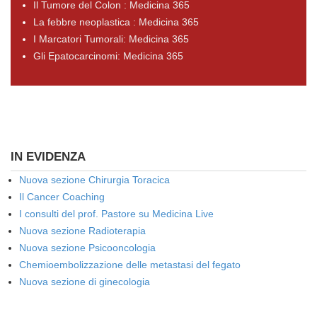
Il Tumore del Colon : Medicina 365
La febbre neoplastica : Medicina 365
I Marcatori Tumorali: Medicina 365
Gli Epatocarcinomi: Medicina 365
IN EVIDENZA
Nuova sezione Chirurgia Toracica
Il Cancer Coaching
I consulti del prof. Pastore su Medicina Live
Nuova sezione Radioterapia
Nuova sezione Psicooncologia
Chemioembolizzazione delle metastasi del fegato
Nuova sezione di ginecologia