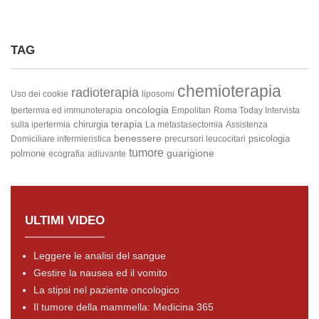
TAG
chemioterapia
radioterapia
Uso dei cookie
liposomi
oncologia
Ipertermia ed immunoterapia
Empolitan
Roma Today Intervista
terapia
chirurgia
sulla ipertermia
La metastasectomia
Assistenza
benessere
psicologia
Domiciliare infermieristica
precursori leucocitari
tumore
guarigione
polmone
ecografia
adiuvante
ULTIMI VIDEO
Leggere le analisi del sangue
Gestire la nausea ed il vomito
La stipsi nel paziente oncologico
Il tumore della mammella: Medicina 365