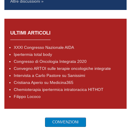
Altre discussioni »
ULTIMI ARTICOLI
XXXI Congresso Nazionale AIDA
Ipertermia total body
Congresso di Oncologia Integrata 2020
Convegno ARTOI sulle terapie oncologiche integrate
Intervista a Carlo Pastore su Sanissimi
Cristiana Aperio su Medicina365
Chemioterapia ipertermica intratoracica HITHOT
Filippo Lococo
CONVENZIONI