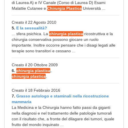
di Laurea A) e IV Canale (Corso di Laurea D) Esami
Malattie Cutanee e
Chirurgia Plastica
Università ...
Creato il 22 Agosto 2010
5.
E la sessualità?
... sfera psichica. La
chirurgia plastica
ricostruttiva e la
chirurgia conservativa possono giocare un ruolo
importante. Inoltre occorre pensare che i disagi legati alle
terapie sono transitori e cessano ...
Creato il 20 Ottobre 2009
6.
chirurgia plastica
,
chirurgia plastica
,
Creato il 18 Febbraio 2016
7.
Grasso autologo e staminali nella ricostruzione
mammaria
La Medicina e la Chirurgia hanno fatto passi da giganti
nella diagnosi e nel trattamento delle patologie tumorali
con il risultato che, a fronte del dilagare dei tumori, quale
frutto del mondo inquinato ...