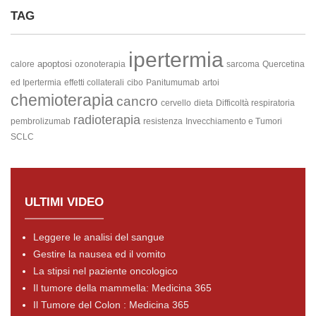
TAG
ipertermia
apoptosi
calore
ozonoterapia
sarcoma
Quercetina
ed Ipertermia
effetti collaterali
cibo
Panitumumab
artoi
chemioterapia
cancro
cervello
dieta
Difficoltà respiratoria
radioterapia
pembrolizumab
resistenza
Invecchiamento e Tumori
SCLC
ULTIMI VIDEO
Leggere le analisi del sangue
Gestire la nausea ed il vomito
La stipsi nel paziente oncologico
Il tumore della mammella: Medicina 365
Il Tumore del Colon : Medicina 365