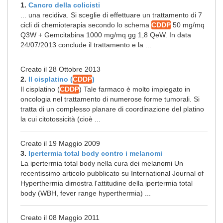
1.
Cancro della colicisti
... una recidiva. Si sceglie di effettuare un trattamento di 7
cicli di chemioterapia secondo lo schema
CDDP
50 mg/mq
Q3W + Gemcitabina 1000 mg/mq gg 1,8 QeW. In data
24/07/2013 conclude il trattamento e la ...
Creato il 28 Ottobre 2013
2.
Il cisplatino (
CDDP
)
Il cisplatino (
CDDP
) Tale farmaco è molto impiegato in
oncologia nel trattamento di numerose forme tumorali. Si
tratta di un complesso planare di coordinazione del platino
la cui citotossicità (cioè ...
Creato il 19 Maggio 2009
3.
Ipertermia total body contro i melanomi
La ipertermia total body nella cura dei melanomi Un
recentissimo articolo pubblicato su International Journal of
Hyperthermia dimostra l'attitudine della ipertermia total
body (WBH, fever range hyperthermia) ...
Creato il 08 Maggio 2011