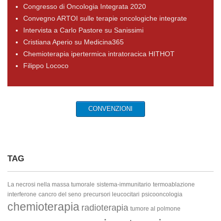
Congresso di Oncologia Integrata 2020
Convegno ARTOI sulle terapie oncologiche integrate
Intervista a Carlo Pastore su Sanissimi
Cristiana Aperio su Medicina365
Chemioterapia ipertermica intratoracica HITHOT
Filippo Lococo
CONVENZIONI
TAG
La necrosi nella massa tumorale
sistema-immunitario
termoablazione
interferone
cancro del seno
precursori leucocitari
psicooncologia
chemioterapia
radioterapia
tumore al polmone