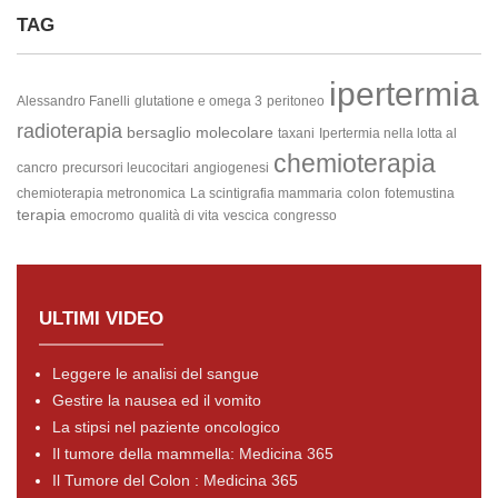
TAG
ipertermia
Alessandro Fanelli
glutatione e omega 3
peritoneo
radioterapia
bersaglio molecolare
taxani
Ipertermia nella lotta al
chemioterapia
cancro
precursori leucocitari
angiogenesi
chemioterapia metronomica
La scintigrafia mammaria
colon
fotemustina
terapia
emocromo
qualità di vita
vescica
congresso
ULTIMI VIDEO
Leggere le analisi del sangue
Gestire la nausea ed il vomito
La stipsi nel paziente oncologico
Il tumore della mammella: Medicina 365
Il Tumore del Colon : Medicina 365