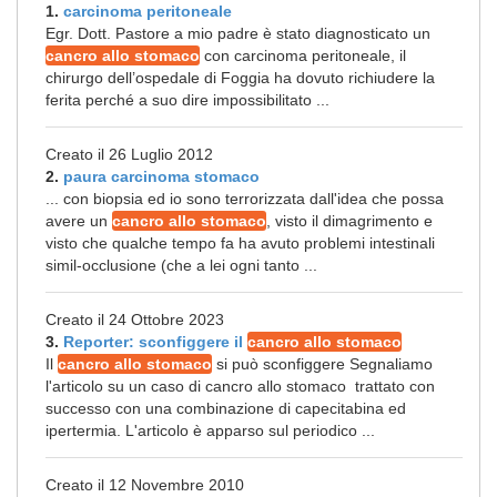
1.
carcinoma peritoneale
Egr. Dott. Pastore a mio padre è stato diagnosticato un
cancro allo stomaco
con carcinoma peritoneale, il
chirurgo dell’ospedale di Foggia ha dovuto richiudere la
ferita perché a suo dire impossibilitato ...
Creato il 26 Luglio 2012
2.
paura carcinoma stomaco
... con biopsia ed io sono terrorizzata dall'idea che possa
avere un
cancro allo stomaco
, visto il dimagrimento e
visto che qualche tempo fa ha avuto problemi intestinali
simil-occlusione (che a lei ogni tanto ...
Creato il 24 Ottobre 2023
3.
Reporter: sconfiggere il
cancro allo stomaco
Il
cancro allo stomaco
si può sconfiggere Segnaliamo
l'articolo su un caso di cancro allo stomaco trattato con
successo con una combinazione di capecitabina ed
ipertermia. L'articolo è apparso sul periodico ...
Creato il 12 Novembre 2010