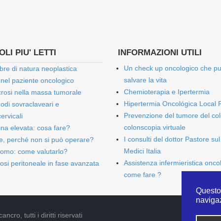
LI PIU' LETTI
INFORMAZIONI UTILI
Un check up oncologico che p
bre di natura neoplastica
salvare la vita
 nel paziente oncologico
Chemioterapia e Ipertermia
rosi nella massa tumorale
Hipertermia Oncológica Local 
onodi sovraclaveari e
Prevenzione del tumore del col
ervicali
colonscopia virtuale
bina elevata: cosa fare?
I consulti del dottor Pastore sul
e, perché non si può operare?
Medici Italia
omo: come valutarlo?
Assistenza infermieristica onco
osi peritoneale in fase avanzata
come fare ?
Questo 
naviga
cro, tutti i diritti riservati