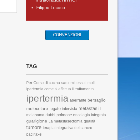
intratoracica HITHOT
Filippo Lococo
CONVENZIONI
TAG
Per-Corso di cucina
sarcomi tessuti molli
Ipertermia
come si effettua il trattamento
ipertermia
bersaglio
aberrante
metastasi
molecolare
fegato
intervista
Il
polmone
melanoma
dubbi
oncologia integrata
guarigione
La metastasectomia
qualità
tumore
terapia integrativa del cancro
paclitaxel