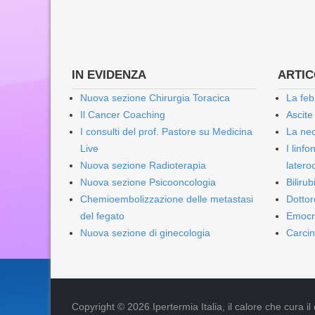
IN EVIDENZA
ARTICO
Nuova sezione Chirurgia Toracica
La feb
Il Cancer Coaching
Ascite
I consulti del prof. Pastore su Medicina
La nec
Live
I linf
Nuova sezione Radioterapia
lateroc
Nuova sezione Psicooncologia
Biliru
Chemioembolizzazione delle metastasi
Dottor
del fegato
Emocr
Nuova sezione di ginecologia
Carcin
Copyright © 2026 Ipertermia Italia, il calore che cura il can