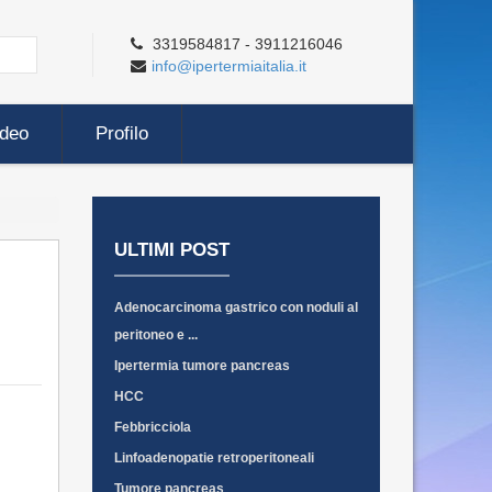
3319584817 - 3911216046
info@ipertermiaitalia.it
ideo
Profilo
ULTIMI POST
Adenocarcinoma gastrico con noduli al
peritoneo e ...
Ipertermia tumore pancreas
HCC
Febbricciola
Linfoadenopatie retroperitoneali
Tumore pancreas