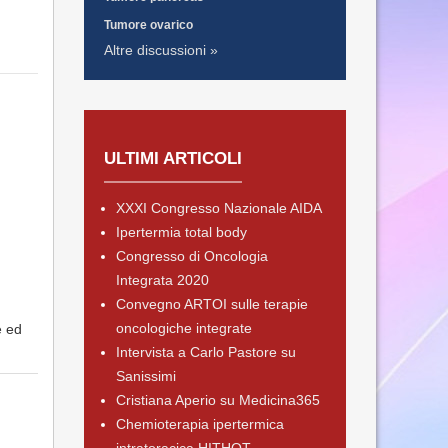
Tumore ovarico
Altre discussioni »
ULTIMI ARTICOLI
XXXI Congresso Nazionale AIDA
Ipertermia total body
Congresso di Oncologia
Integrata 2020
Convegno ARTOI sulle terapie
oncologiche integrate
e ed
Intervista a Carlo Pastore su
Sanissimi
Cristiana Aperio su Medicina365
Chemioterapia ipertermica