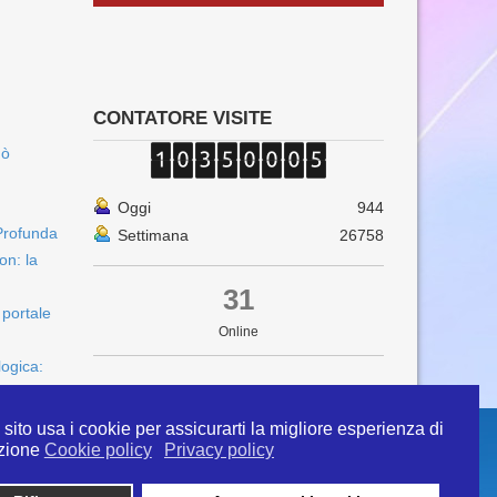
CONTATORE VISITE
uò
Oggi
944
Profunda
Settimana
26758
on: la
31
 portale
Online
logica:
sito usa i cookie per assicurarti la migliore esperienza di
zione
Cookie policy
Privacy policy