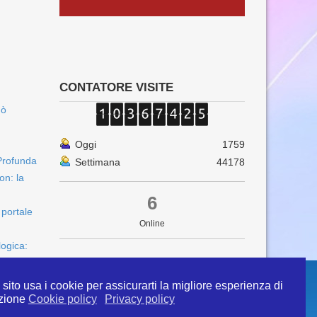
CONTATORE VISITE
uò
Oggi
1759
Profunda
Settimana
44178
on: la
6
 portale
Online
logica:
sito usa i cookie per assicurarti la migliore esperienza di
zione
Cookie policy
Privacy policy