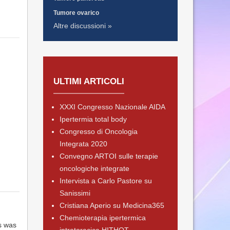
Tumore ovarico
Altre discussioni »
ULTIMI ARTICOLI
XXXI Congresso Nazionale AIDA
Ipertermia total body
Congresso di Oncologia
Integrata 2020
Convegno ARTOI sulle terapie
oncologiche integrate
Intervista a Carlo Pastore su
Sanissimi
Cristiana Aperio su Medicina365
Chemioterapia ipertermica
s was