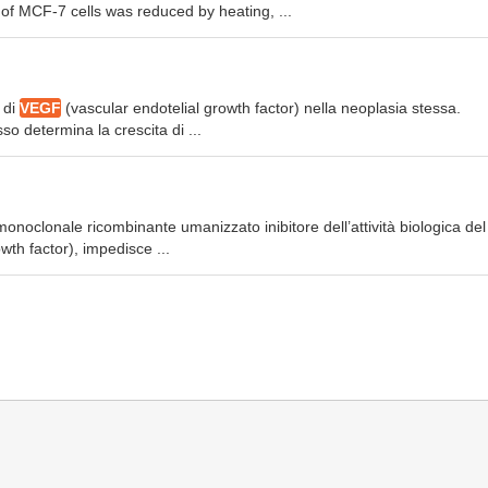
 of MCF-7 cells was reduced by heating, ...
i di
VEGF
(vascular endotelial growth factor) nella neoplasia stessa.
o determina la crescita di ...
monoclonale ricombinante umanizzato inibitore dell’attività biologica del
th factor), impedisce ...