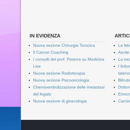
IN EVIDENZA
ARTICO
Nuova sezione Chirurgia Toracica
La feb
Il Cancer Coaching
Ascite
I consulti del prof. Pastore su Medicina
La nec
Live
I linf
Nuova sezione Radioterapia
lateroc
Nuova sezione Psicooncologia
Biliru
Chemioembolizzazione delle metastasi
Dottor
del fegato
Emocr
Nuova sezione di ginecologia
Carcin