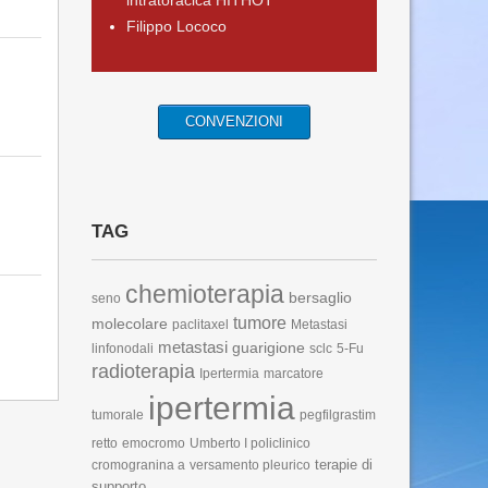
intratoracica HITHOT
Filippo Lococo
CONVENZIONI
TAG
chemioterapia
bersaglio
seno
tumore
molecolare
paclitaxel
Metastasi
metastasi
guarigione
linfonodali
sclc
5-Fu
radioterapia
Ipertermia
marcatore
ipertermia
tumorale
pegfilgrastim
retto
emocromo
Umberto I policlinico
terapie di
cromogranina a
versamento pleurico
supporto