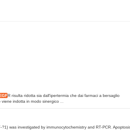
EGF
R risulta ridotta sia dall'ipertermia che dai farmaci a bersaglio
e viene indotta in modo sinergico ...
GF-?1) was investigated by immunocytochemistry and RT-PCR. Apoptosi