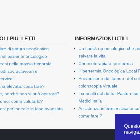
LI PIU' LETTI
INFORMAZIONI UTILI
Un check up oncologico che p
bre di natura neoplastica
salvare la vita
 nel paziente oncologico
Chemioterapia e Ipertermia
rosi nella massa tumorale
Hipertermia Oncológica Local 
onodi sovraclaveari e
Prevenzione del tumore del col
ervicali
colonscopia virtuale
bina elevata: cosa fare?
I consulti del dottor Pastore sul
e, perché non si può operare?
Medici Italia
omo: come valutarlo?
Assistenza infermieristica onco
osi peritoneale in fase avanzata
come fare ?
Questo 
naviga