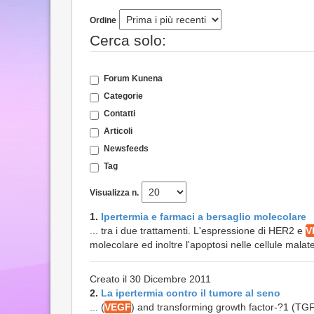
Ordine
Cerca solo:
Forum Kunena
Categorie
Contatti
Articoli
Newsfeeds
Tag
Visualizza n.
1.
Ipertermia e farmaci a bersaglio molecolare
... tra i due trattamenti. L'espressione di HER2 e
V
molecolare ed inoltre l'apoptosi nelle cellule malat
Creato il 30 Dicembre 2011
2.
La ipertermia contro il tumore al seno
... (
VEGF
) and transforming growth factor-?1 (T