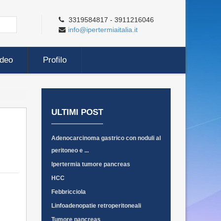
3319584817 - 3911216046
info@ipertermiaitalia.it
ideo
Profilo
ULTIMI POST
Adenocarcinoma gastrico con noduli al
peritoneo e ...
Ipertermia tumore pancreas
HCC
Febbricciola
Linfoadenopatie retroperitoneali
Tumore pancreas