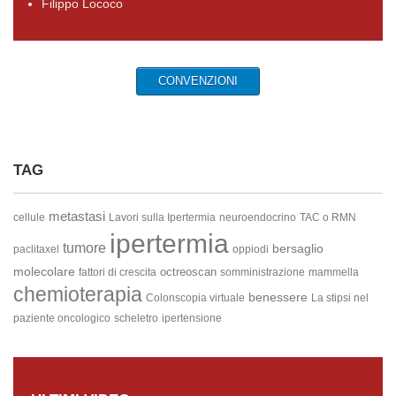
Filippo Lococo
CONVENZIONI
TAG
metastasi
cellule
Lavori sulla Ipertermia
neuroendocrino
TAC o RMN
ipertermia
tumore
bersaglio
paclitaxel
oppiodi
molecolare
octreoscan
fattori di crescita
somministrazione
mammella
chemioterapia
benessere
Colonscopia virtuale
La stipsi nel
paziente oncologico
scheletro
ipertensione