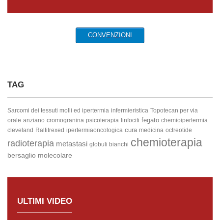
CONVENZIONI
TAG
Sarcomi dei tessuti molli ed ipertermia
infermieristica
Topotecan per via
fegato
orale
anziano
cromogranina
psicoterapia
linfociti
chemioipertermia
cura
cleveland
Raltitrexed
ipertermiaoncologica
medicina
octreotide
chemioterapia
radioterapia
metastasi
globuli bianchi
bersaglio molecolare
ULTIMI VIDEO