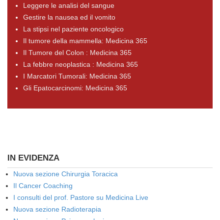
Leggere le analisi del sangue
Gestire la nausea ed il vomito
La stipsi nel paziente oncologico
Il tumore della mammella: Medicina 365
Il Tumore del Colon : Medicina 365
La febbre neoplastica : Medicina 365
I Marcatori Tumorali: Medicina 365
Gli Epatocarcinomi: Medicina 365
IN EVIDENZA
Nuova sezione Chirurgia Toracica
Il Cancer Coaching
I consulti del prof. Pastore su Medicina Live
Nuova sezione Radioterapia