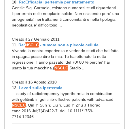
10.
Re:Efficacia Ipertermia per trattamento
Gentile Sig. Carmelo, esistono numerosi studi riguardanti
l'ipertermia nelle neoplasie solide. Non esistendo pero' una
omogeneita' nei trattamenti concomitanti e nella tipologia
neoplastica e' difficoltoso ...
Creato il 27 Gennaio 2011
11.
Re:
NSCLC
- tumore non a piccole cellule
Vivendo la nostra esperienza e vedendo studi che hai fatto
in spagna posso dire la mia. Tu hai ottenuto la netta
regressione, l' anno passato, del 70/ 80 % perche' hai
usato la tua macchina.(
NSCLC
Stadio ...
Creato il 16 Agosto 2010
12.
Lavori sulla Ipertermia
... study of radiofrequency hyperthermia in combination
with gefitinib in gefitinib-effective patients with advanced
NSCLC
. Qin Y, Sun Y, Liu Y, Luo Y, Zhu J Thorac
canc 2016 Jul;7(4):422-7. doi: 10.1111/1759-
7714.12346. ...