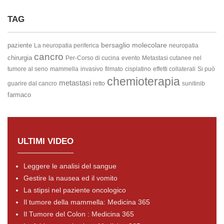
TAG
bersaglio molecolare
paziente
La neuropatia periferica
neuropatia
cancro
chirurgia
Per-Corso di cucina
evento
Metastasi cutanee nel
tumore al seno
mammella
invasivo
filmato
cisplatino
effetti collaterali
Si può
chemioterapia
metastasi
guarire dal cancro
retto
sunitinib
farmaco
ULTIMI VIDEO
Leggere le analisi del sangue
Gestire la nausea ed il vomito
La stipsi nel paziente oncologico
Il tumore della mammella: Medicina 365
Il Tumore del Colon : Medicina 365