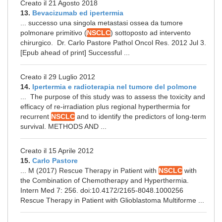
Creato il 21 Agosto 2018
13.
Bevacizumab ed ipertermia
... successo una singola metastasi ossea da tumore
polmonare primitivo (
NSCLC
) sottoposto ad intervento
chirurgico. Dr. Carlo Pastore Pathol Oncol Res. 2012 Jul 3.
[Epub ahead of print] Successful ...
Creato il 29 Luglio 2012
14.
Ipertermia e radioterapia nel tumore del polmone
... The purpose of this study was to assess the toxicity and
efficacy of re-irradiation plus regional hyperthermia for
recurrent
NSCLC
and to identify the predictors of long-term
survival. METHODS AND ...
Creato il 15 Aprile 2012
15.
Carlo Pastore
... M (2017) Rescue Therapy in Patient with
NSCLC
with
the Combination of Chemotherapy and Hyperthermia.
Intern Med 7: 256. doi:10.4172/2165-8048.1000256
Rescue Therapy in Patient with Glioblastoma Multiforme ...