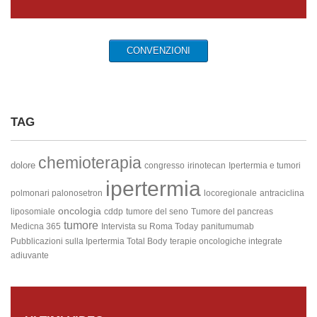
CONVENZIONI
TAG
chemioterapia
dolore
congresso
irinotecan
Ipertermia e tumori
ipertermia
polmonari
palonosetron
locoregionale
antraciclina
oncologia
liposomiale
cddp
tumore del seno
Tumore del pancreas
tumore
Medicna 365
Intervista su Roma Today
panitumumab
Pubblicazioni sulla Ipertermia Total Body
terapie oncologiche integrate
adiuvante