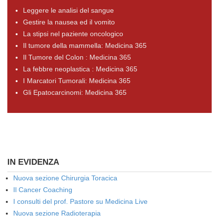
Leggere le analisi del sangue
Gestire la nausea ed il vomito
La stipsi nel paziente oncologico
Il tumore della mammella: Medicina 365
Il Tumore del Colon : Medicina 365
La febbre neoplastica : Medicina 365
I Marcatori Tumorali: Medicina 365
Gli Epatocarcinomi: Medicina 365
IN EVIDENZA
Nuova sezione Chirurgia Toracica
Il Cancer Coaching
I consulti del prof. Pastore su Medicina Live
Nuova sezione Radioterapia