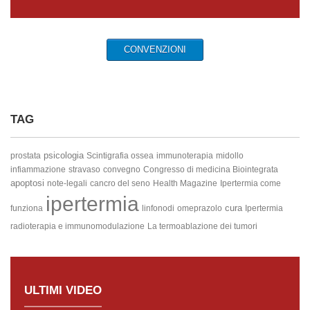
CONVENZIONI
TAG
psicologia
prostata
Scintigrafia ossea
immunoterapia
midollo
infiammazione
stravaso
convegno
Congresso di medicina Biointegrata
apoptosi
note-legali
cancro del seno
Health Magazine
Ipertermia come
ipertermia
cura
funziona
linfonodi
omeprazolo
Ipertermia
radioterapia e immunomodulazione
La termoablazione dei tumori
ULTIMI VIDEO