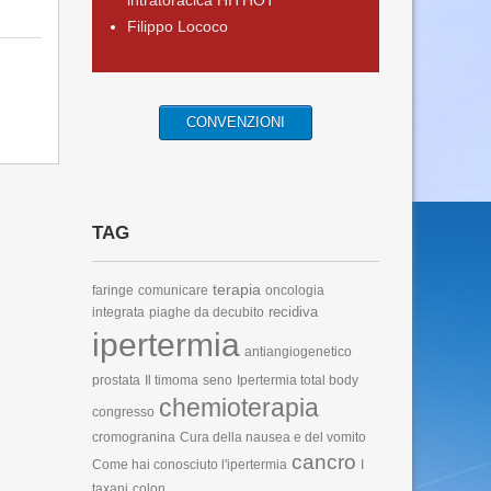
intratoracica HITHOT
Filippo Lococo
CONVENZIONI
TAG
terapia
faringe
comunicare
oncologia
recidiva
integrata
piaghe da decubito
ipertermia
antiangiogenetico
prostata
Il timoma
seno
Ipertermia total body
chemioterapia
congresso
cromogranina
Cura della nausea e del vomito
cancro
Come hai conosciuto l'ipertermia
I
taxani
colon