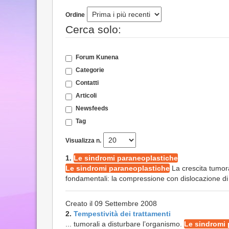
Ordine
Cerca solo:
Forum Kunena
Categorie
Contatti
Articoli
Newsfeeds
Tag
Visualizza n.
1.
Le sindromi paraneoplastiche
Le sindromi paraneoplastiche
La crescita tumora
fondamentali: la compressione con dislocazione di st
Creato il 09 Settembre 2008
2.
Tempestività dei trattamenti
... tumorali a disturbare l’organismo.
Le sindromi 