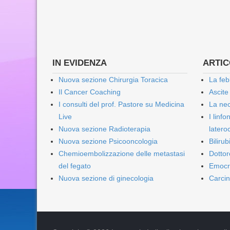
IN EVIDENZA
ARTICO
Nuova sezione Chirurgia Toracica
La feb
Il Cancer Coaching
Ascite
I consulti del prof. Pastore su Medicina
La nec
Live
I linf
Nuova sezione Radioterapia
lateroc
Nuova sezione Psicooncologia
Biliru
Chemioembolizzazione delle metastasi
Dottor
del fegato
Emocr
Nuova sezione di ginecologia
Carcin