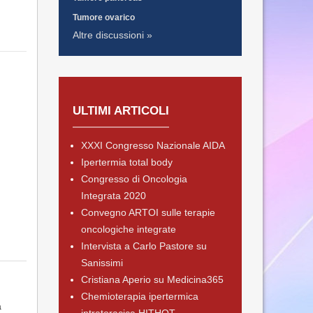
Tumore ovarico
Altre discussioni »
ULTIMI ARTICOLI
XXXI Congresso Nazionale AIDA
Ipertermia total body
Congresso di Oncologia
Integrata 2020
Convegno ARTOI sulle terapie
oncologiche integrate
Intervista a Carlo Pastore su
Sanissimi
Cristiana Aperio su Medicina365
Chemioterapia ipertermica
a