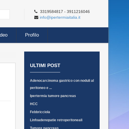
3319584817 - 3911216046
info@ipertermiaitalia.it
ideo
Profilo
ULTIMI POST
Adenocarcinoma gastrico con noduli al
peritoneo e ...
Ipertermia tumore pancreas
HCC
Febbricciola
Linfoadenopatie retroperitoneali
Tumore pancreas