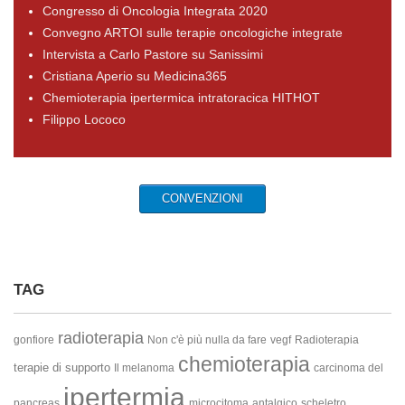
Congresso di Oncologia Integrata 2020
Convegno ARTOI sulle terapie oncologiche integrate
Intervista a Carlo Pastore su Sanissimi
Cristiana Aperio su Medicina365
Chemioterapia ipertermica intratoracica HITHOT
Filippo Lococo
CONVENZIONI
TAG
radioterapia
gonfiore
Non c'è più nulla da fare
vegf
Radioterapia
chemioterapia
terapie di supporto
Il melanoma
carcinoma del
ipertermia
pancreas
microcitoma
antalgico
scheletro