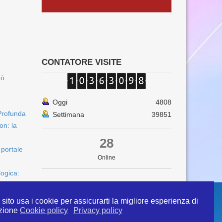
CONTATORE VISITE
uò
Oggi
4808
Profunda
Settimana
39851
on: la
28
 portale
Online
logica:
sito usa i cookie per assicurarti la migliore esperienza di
zione
Cookie policy
Privacy policy