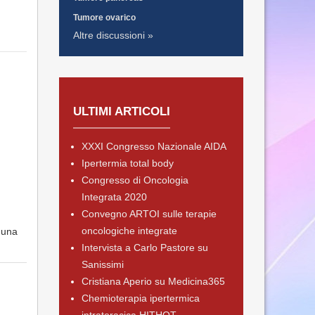
Tumore ovarico
Altre discussioni »
ULTIMI ARTICOLI
XXXI Congresso Nazionale AIDA
Ipertermia total body
Congresso di Oncologia
Integrata 2020
Convegno ARTOI sulle terapie
oncologiche integrate
 una
Intervista a Carlo Pastore su
Sanissimi
Cristiana Aperio su Medicina365
Chemioterapia ipertermica