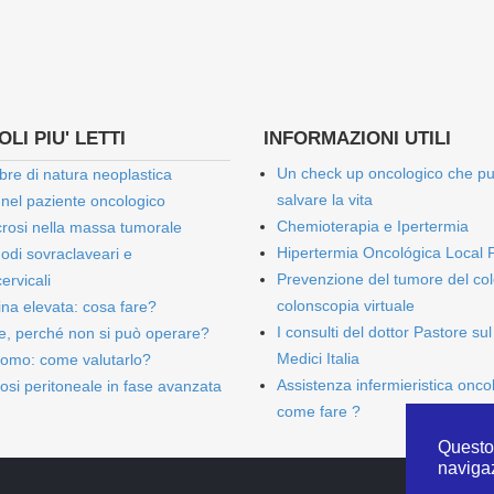
LI PIU' LETTI
INFORMAZIONI UTILI
Un check up oncologico che p
bre di natura neoplastica
salvare la vita
 nel paziente oncologico
Chemioterapia e Ipertermia
rosi nella massa tumorale
Hipertermia Oncológica Local 
onodi sovraclaveari e
Prevenzione del tumore del col
ervicali
colonscopia virtuale
bina elevata: cosa fare?
I consulti del dottor Pastore sul
e, perché non si può operare?
Medici Italia
omo: come valutarlo?
Assistenza infermieristica onco
osi peritoneale in fase avanzata
come fare ?
Questo 
naviga