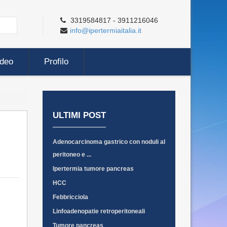
3319584817 - 3911216046
info@ipertermiaitalia.it
ideo
Profilo
ULTIMI POST
Adenocarcinoma gastrico con noduli al
peritoneo e ...
Ipertermia tumore pancreas
HCC
Febbricciola
Linfoadenopatie retroperitoneali
Tumore pancreas