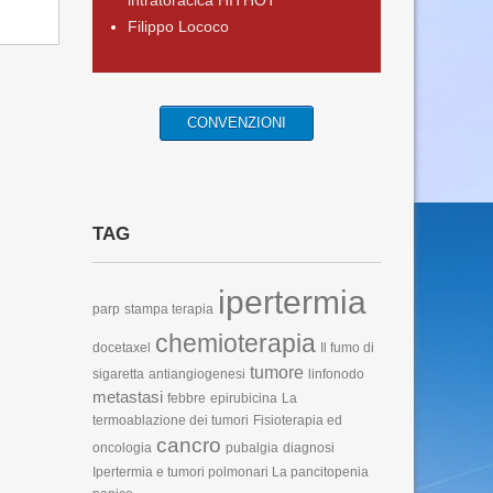
intratoracica HITHOT
Filippo Lococo
CONVENZIONI
TAG
ipertermia
parp
stampa terapia
chemioterapia
docetaxel
Il fumo di
tumore
sigaretta
antiangiogenesi
linfonodo
metastasi
febbre
epirubicina
La
termoablazione dei tumori
Fisioterapia ed
cancro
oncologia
pubalgia
diagnosi
Ipertermia e tumori polmonari
La pancitopenia