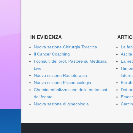
IN EVIDENZA
ARTICO
Nuova sezione Chirurgia Toracica
La feb
Il Cancer Coaching
Ascite
I consulti del prof. Pastore su Medicina
La nec
Live
I linf
Nuova sezione Radioterapia
lateroc
Nuova sezione Psicooncologia
Biliru
Chemioembolizzazione delle metastasi
Dottor
del fegato
Emocr
Nuova sezione di ginecologia
Carcin