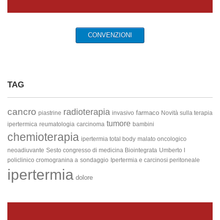
CONVENZIONI
TAG
cancro
radioterapia
farmaco
piastrine
invasivo
Novità sulla terapia
tumore
ipertermica
reumatologia
carcinoma
bambini
chemioterapia
ipertermia total body
malato oncologico
neoadiuvante
Sesto congresso di medicina Biointegrata
Umberto I
policlinico cromogranina a
sondaggio
Ipertermia e carcinosi peritoneale
ipertermia
dolore