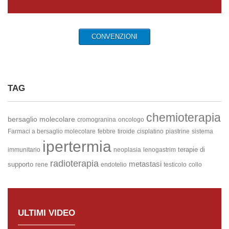
CONVENZIONI
TAG
chemioterapia
bersaglio molecolare
cromogranina
oncologo
Farmaci a bersaglio molecolare
febbre
tiroide
cisplatino
piastrine
sistema
ipertermia
terapie di
immunitario
neoplasia
lenogastrim
radioterapia
metastasi
supporto
rene
endotelio
testicolo
collo
ULTIMI VIDEO