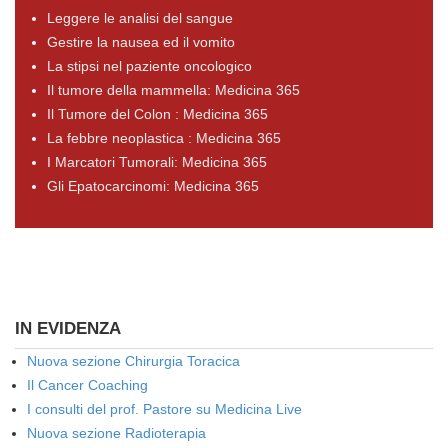
Leggere le analisi del sangue
Gestire la nausea ed il vomito
La stipsi nel paziente oncologico
Il tumore della mammella: Medicina 365
Il Tumore del Colon : Medicina 365
La febbre neoplastica : Medicina 365
I Marcatori Tumorali: Medicina 365
Gli Epatocarcinomi: Medicina 365
IN EVIDENZA
Nuova sezione Chirurgia Toracica
Il Cancer Coaching
I consulti del prof. Pastore su Medicina Live
Nuova sezione Radioterapia