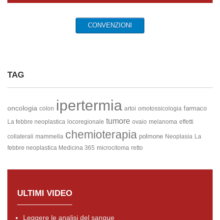
CONVENZIONI
TAG
ipertermia
oncologia
farmaco
colon
artoi
omotossicologia
tumore
La febbre neoplastica
locoregionale
ovaio
melanoma
effetti
chemioterapia
polmone
collaterali
mammella
Neoplasia
La
febbre neoplastica
Medicina 365
microcitoma
retto
ULTIMI VIDEO
Leggere le analisi del sangue