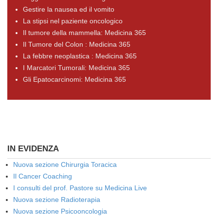
Gestire la nausea ed il vomito
La stipsi nel paziente oncologico
Il tumore della mammella: Medicina 365
Il Tumore del Colon : Medicina 365
La febbre neoplastica : Medicina 365
I Marcatori Tumorali: Medicina 365
Gli Epatocarcinomi: Medicina 365
IN EVIDENZA
Nuova sezione Chirurgia Toracica
Il Cancer Coaching
I consulti del prof. Pastore su Medicina Live
Nuova sezione Radioterapia
Nuova sezione Psicooncologia