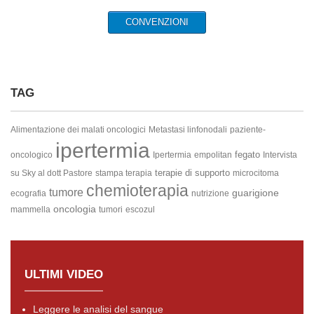
CONVENZIONI
TAG
Alimentazione dei malati oncologici
Metastasi linfonodali
paziente-
ipertermia
fegato
oncologico
Ipertermia
empolitan
Intervista
terapie di supporto
su Sky al dott Pastore
stampa terapia
microcitoma
chemioterapia
tumore
guarigione
ecografia
nutrizione
oncologia
mammella
tumori
escozul
ULTIMI VIDEO
Leggere le analisi del sangue