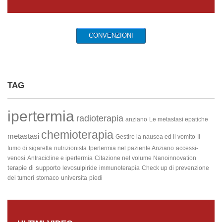
CONVENZIONI
TAG
ipertermia
radioterapia
anziano
Le metastasi epatiche
chemioterapia
metastasi
Gestire la nausea ed il vomito
Il
fumo di sigaretta
nutrizionista
Ipertermia nel paziente Anziano
accessi-
venosi
Antracicline e ipertermia
Citazione nel volume Nanoinnovation
terapie di supporto
levosulpiride
immunoterapia
Check up di prevenzione
dei tumori
stomaco
universita
piedi