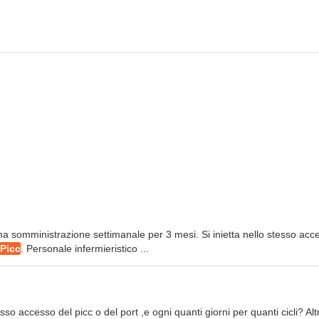
 una somministrazione settimanale per 3 mesi. Si inietta nello stesso acc
 Picc
. Personale infermieristico ...
tesso accesso del picc o del port ,e ogni quanti giorni per quanti cicli? Altr