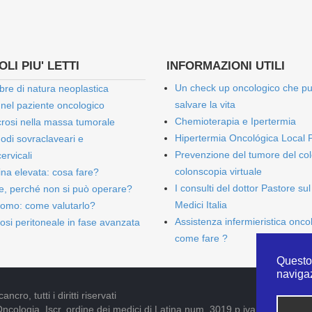
LI PIU' LETTI
INFORMAZIONI UTILI
Un check up oncologico che p
bre di natura neoplastica
salvare la vita
 nel paziente oncologico
Chemioterapia e Ipertermia
rosi nella massa tumorale
Hipertermia Oncológica Local 
onodi sovraclaveari e
Prevenzione del tumore del col
ervicali
colonscopia virtuale
bina elevata: cosa fare?
I consulti del dottor Pastore sul
e, perché non si può operare?
Medici Italia
omo: come valutarlo?
Assistenza infermieristica onco
osi peritoneale in fase avanzata
come fare ?
Questo 
naviga
cro, tutti i diritti riservati
Oncologia. Iscr. ordine dei medici di Latina num. 3019 p.iva 09052841005