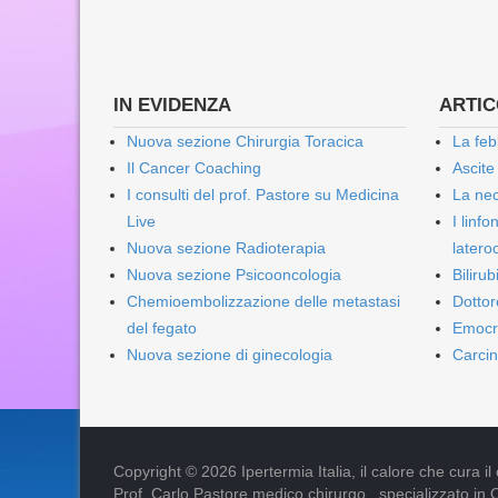
IN EVIDENZA
ARTICO
Nuova sezione Chirurgia Toracica
La feb
Il Cancer Coaching
Ascite
I consulti del prof. Pastore su Medicina
La nec
Live
I linf
Nuova sezione Radioterapia
lateroc
Nuova sezione Psicooncologia
Biliru
Chemioembolizzazione delle metastasi
Dottor
del fegato
Emocr
Nuova sezione di ginecologia
Carcin
Copyright © 2026 Ipertermia Italia, il calore che cura il can
Prof. Carlo Pastore medico chirurgo , specializzato in 