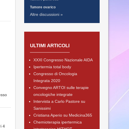
Tumore ovarico
Altre discussioni »
ULTIMI ARTICOLI
XXXI Congresso Nazionale AIDA
Ipertermia total body
Congresso di Oncologia
Integrata 2020
Convegno ARTOI sulle terapie
oncologiche integrate
esso
Intervista a Carlo Pastore su
Sanissimi
Cristiana Aperio su Medicina365
Chemioterapia ipertermica
i 4