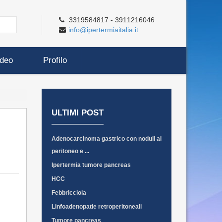
3319584817 - 3911216046
info@ipertermiaitalia.it
ideo
Profilo
ULTIMI POST
Adenocarcinoma gastrico con noduli al
peritoneo e ...
Ipertermia tumore pancreas
HCC
Febbricciola
Linfoadenopatie retroperitoneali
Tumore pancreas