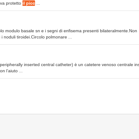
 va protetto
il picc
...
olo modulo basale sn e i segni di enfisema presenti bilateralmente.Non
 noduli tiroidei.Circolo polmonare ...
eripherally inserted central catheter) è un catetere venoso centrale ins
n l’aiuto ...