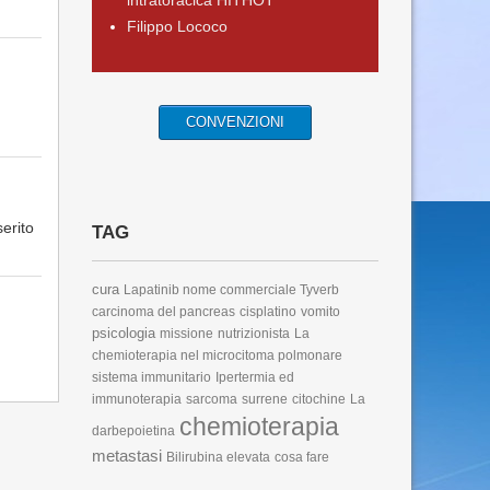
intratoracica HITHOT
Filippo Lococo
CONVENZIONI
erito
TAG
cura
Lapatinib
nome commerciale Tyverb
carcinoma del pancreas
cisplatino
vomito
psicologia
missione
nutrizionista
La
chemioterapia nel microcitoma polmonare
sistema immunitario
Ipertermia ed
immunoterapia
sarcoma
surrene
citochine
La
chemioterapia
darbepoietina
metastasi
Bilirubina elevata
cosa fare