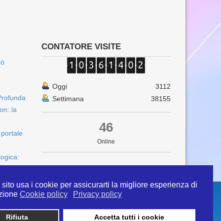
CONTATORE VISITE
uò
Oggi
3112
Profunda
Settimana
38155
on: la
46
 portale
Online
logica:
sito usa i cookie per assicurarti la migliore esperienza di
zione
Cookie policy
Privacy policy
Rifiuta
Accetta tutti i cookie
 info@ipertermiaitalia.it tel. 331/9584817 . Il