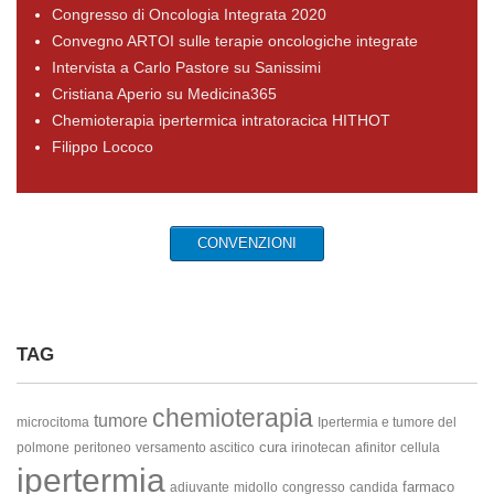
Congresso di Oncologia Integrata 2020
Convegno ARTOI sulle terapie oncologiche integrate
Intervista a Carlo Pastore su Sanissimi
Cristiana Aperio su Medicina365
Chemioterapia ipertermica intratoracica HITHOT
Filippo Lococo
CONVENZIONI
TAG
chemioterapia
tumore
microcitoma
Ipertermia e tumore del
cura
polmone
peritoneo
versamento ascitico
irinotecan
afinitor
cellula
ipertermia
farmaco
adiuvante
midollo
congresso
candida