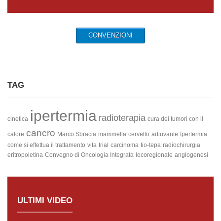
CONVENZIONI
TAG
ipertermia
radioterapia
cinetica
cura dei tumori con il
cancro
calore
Marco Sbracia
mammella
cervello
adiuvante
Ipertermia
come si effettua il trattamento
vita
trial
carcinoma
tio-tepa
radiochirurgia
eritropoietina
Convegno di Oncologia Integrata
locoregionale
angiogenesi
ULTIMI VIDEO