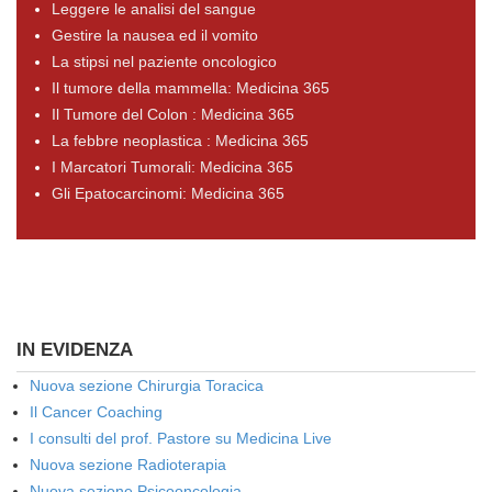
Leggere le analisi del sangue
Gestire la nausea ed il vomito
La stipsi nel paziente oncologico
Il tumore della mammella: Medicina 365
Il Tumore del Colon : Medicina 365
La febbre neoplastica : Medicina 365
I Marcatori Tumorali: Medicina 365
Gli Epatocarcinomi: Medicina 365
IN EVIDENZA
Nuova sezione Chirurgia Toracica
Il Cancer Coaching
I consulti del prof. Pastore su Medicina Live
Nuova sezione Radioterapia
Nuova sezione Psicooncologia