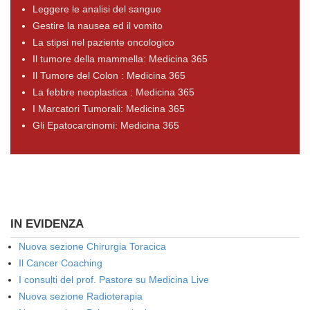
Leggere le analisi del sangue
Gestire la nausea ed il vomito
La stipsi nel paziente oncologico
Il tumore della mammella: Medicina 365
Il Tumore del Colon : Medicina 365
La febbre neoplastica : Medicina 365
I Marcatori Tumorali: Medicina 365
Gli Epatocarcinomi: Medicina 365
IN EVIDENZA
Nuova sezione Chirurgia Toracica
Il Cancer Coaching
I consulti del prof. Pastore su Medicina Live
Nuova sezione Radioterapia