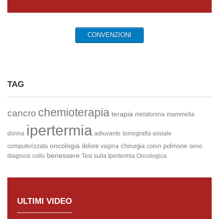
CONVENZIONI
TAG
chemioterapia
cancro
terapia
melatonina
mammella
ipertermia
donna
adiuvante
tomografia assiale
oncologia
dolore
chirurgia
polmone
computerizzata
vagina
colon
seno
benessere
diagnosi
collo
Tesi sulla Ipertermia Oncologica
ULTIMI VIDEO