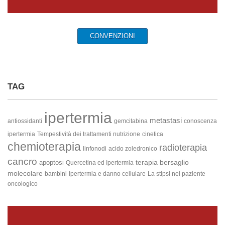
CONVENZIONI
TAG
ipertermia
metastasi
antiossidanti
gemcitabina
conoscenza
ipertermia
Tempestività dei trattamenti
nutrizione
cinetica
chemioterapia
radioterapia
linfonodi
acido zoledronico
cancro
terapia
bersaglio
apoptosi
Quercetina ed Ipertermia
molecolare
bambini
Ipertermia e danno cellulare
La stipsi nel paziente
oncologico