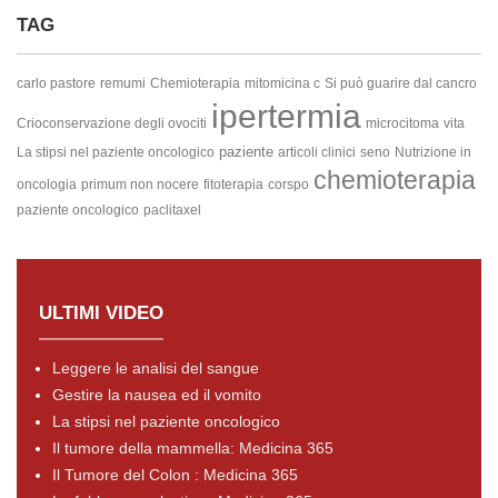
TAG
carlo pastore
remumi
Chemioterapia
mitomicina c
Si può guarire dal cancro
ipertermia
Crioconservazione degli ovociti
microcitoma
vita
paziente
La stipsi nel paziente oncologico
articoli clinici
seno
Nutrizione in
chemioterapia
oncologia
primum non nocere
fitoterapia
corspo
paziente oncologico
paclitaxel
ULTIMI VIDEO
Leggere le analisi del sangue
Gestire la nausea ed il vomito
La stipsi nel paziente oncologico
Il tumore della mammella: Medicina 365
Il Tumore del Colon : Medicina 365