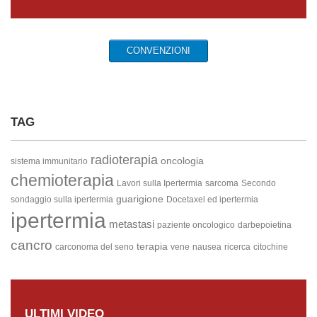
CONVENZIONI
TAG
radioterapia
oncologia
sistema immunitario
chemioterapia
Lavori sulla Ipertermia
sarcoma
Secondo
guarigione
sondaggio sulla ipertermia
Docetaxel ed ipertermia
ipertermia
metastasi
paziente oncologico
darbepoietina
cancro
terapia
carconoma del seno
vene
nausea
ricerca
citochine
ULTIMI VIDEO