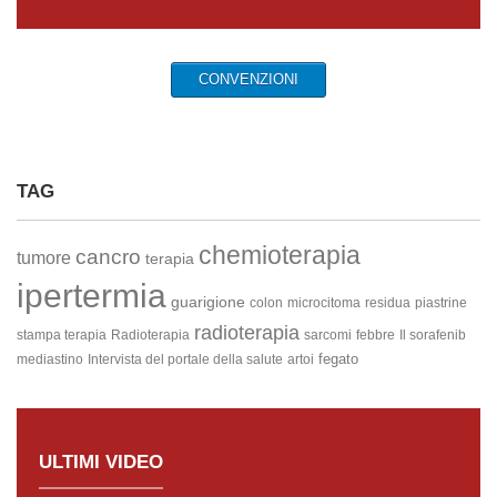
CONVENZIONI
TAG
chemioterapia
cancro
tumore
terapia
ipertermia
guarigione
colon
microcitoma
residua
piastrine
radioterapia
stampa terapia
Radioterapia
sarcomi
febbre
Il sorafenib
fegato
mediastino
Intervista del portale della salute
artoi
ULTIMI VIDEO