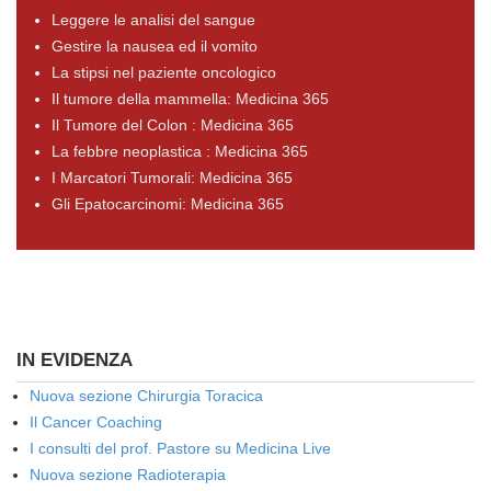
Leggere le analisi del sangue
Gestire la nausea ed il vomito
La stipsi nel paziente oncologico
Il tumore della mammella: Medicina 365
Il Tumore del Colon : Medicina 365
La febbre neoplastica : Medicina 365
I Marcatori Tumorali: Medicina 365
Gli Epatocarcinomi: Medicina 365
IN EVIDENZA
Nuova sezione Chirurgia Toracica
Il Cancer Coaching
I consulti del prof. Pastore su Medicina Live
Nuova sezione Radioterapia