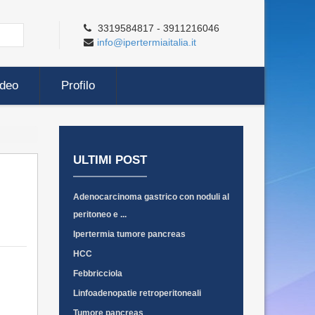
3319584817 - 3911216046
info@ipertermiaitalia.it
ideo
Profilo
ULTIMI POST
Adenocarcinoma gastrico con noduli al
peritoneo e ...
Ipertermia tumore pancreas
HCC
Febbricciola
Linfoadenopatie retroperitoneali
Tumore pancreas