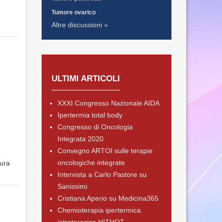
Tumore ovarico
Altre discussioni »
ULTIMI ARTICOLI
XXXI Congresso Nazionale AIDA
Ipertermia total body
Congresso di Oncologia
Integrata 2020
Convegno ARTOI sulle terapie
oncologiche integrate
cura
Intervista a Carlo Pastore su
Sanissimi
Cristiana Aperio su Medicina365
Chemioterapia ipertermica