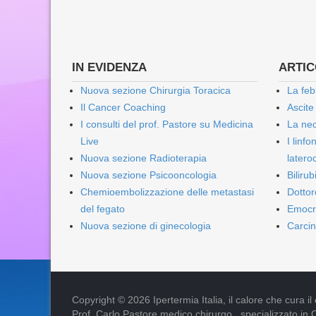
IN EVIDENZA
ARTICO
Nuova sezione Chirurgia Toracica
La feb
Il Cancer Coaching
Ascite
I consulti del prof. Pastore su Medicina
La nec
Live
I linf
Nuova sezione Radioterapia
lateroc
Nuova sezione Psicooncologia
Biliru
Chemioembolizzazione delle metastasi
Dottor
del fegato
Emocr
Nuova sezione di ginecologia
Carcin
Copyright © 2026 Ipertermia Italia, il calore che cura il can
Prof. Carlo Pastore medico chirurgo , specializzato in 