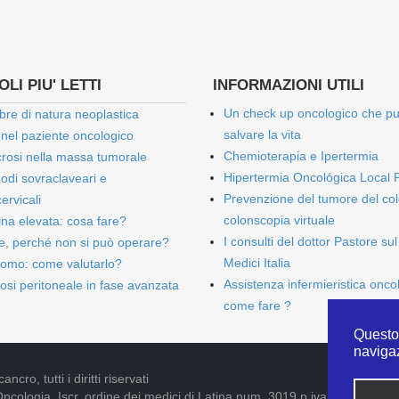
LI PIU' LETTI
INFORMAZIONI UTILI
Un check up oncologico che p
bre di natura neoplastica
salvare la vita
 nel paziente oncologico
Chemioterapia e Ipertermia
rosi nella massa tumorale
Hipertermia Oncológica Local 
onodi sovraclaveari e
Prevenzione del tumore del col
ervicali
colonscopia virtuale
bina elevata: cosa fare?
I consulti del dottor Pastore sul
e, perché non si può operare?
Medici Italia
omo: come valutarlo?
Assistenza infermieristica onco
osi peritoneale in fase avanzata
come fare ?
Questo 
naviga
cro, tutti i diritti riservati
Oncologia. Iscr. ordine dei medici di Latina num. 3019 p.iva 09052841005