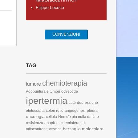
intratoracica HITHOT
Filippo Lococo
CONVENZIONI
TAG
chemioterapia
tumore
Agopuntura e tumori
octreotide
ipertermia
cute
depressione
ototossicità
colon retto
angiogenesi
pleura
oncologia
cellula
Non c'è più nulla da fare
apoptosi
resistenza
chemioterapici
bersaglio molecolare
mitoxantrone
vescica