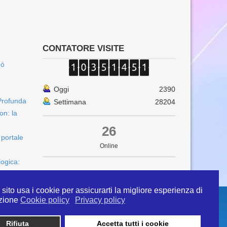
CONTATORE VISITE
uò
Oggi
2390
Profunda
Settimana
28204
on: la
26
 portale
Online
logica:
sito usa i cookie per assicurarti la migliore esperienza di
zione
Cookie policy
Privacy policy
Rifiuta
Accetta tutti i cookie
 info@ipertermiaitalia.it tel. 331/9584817 . Il