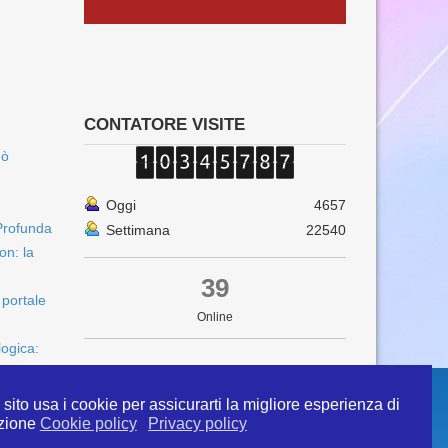
CONTATORE VISITE
uò
Oggi
4657
Profunda
Settimana
22540
on: la
39
 portale
Online
logica:
sito usa i cookie per assicurarti la migliore esperienza di
zione
Cookie policy
Privacy policy