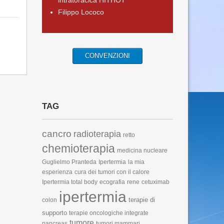
intratoracica HITHOT
Filippo Lococo
CONVENZIONI
TAG
cancro
radioterapia
retto
chemioterapia
medicina nucleare
Guglielmo Pranteda
Ipertermia
la mia
esperienza
cura dei tumori con il calore
Ipertermia total body
ecografia
rene
cetuximab
ipertermia
terapie di
colon
supporto
terapie oncologiche integrate
tumore
pancreas
tumori mammari