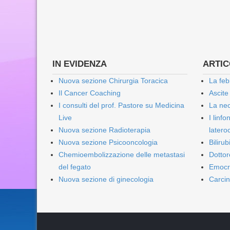
IN EVIDENZA
ARTICO
Nuova sezione Chirurgia Toracica
La feb
Il Cancer Coaching
Ascite
I consulti del prof. Pastore su Medicina
La nec
Live
I linf
Nuova sezione Radioterapia
lateroc
Nuova sezione Psicooncologia
Biliru
Chemioembolizzazione delle metastasi
Dottor
del fegato
Emocr
Nuova sezione di ginecologia
Carcin