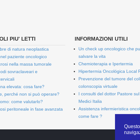
LI PIU' LETTI
INFORMAZIONI UTILI
Un check up oncologico che p
bre di natura neoplastica
salvare la vita
 nel paziente oncologico
Chemioterapia e Ipertermia
rosi nella massa tumorale
Hipertermia Oncológica Local 
onodi sovraclaveari e
Prevenzione del tumore del col
ervicali
colonscopia virtuale
bina elevata: cosa fare?
I consulti del dottor Pastore sul
e, perché non si può operare?
Medici Italia
omo: come valutarlo?
Assistenza infermieristica onco
osi peritoneale in fase avanzata
come fare ?
Questo 
naviga