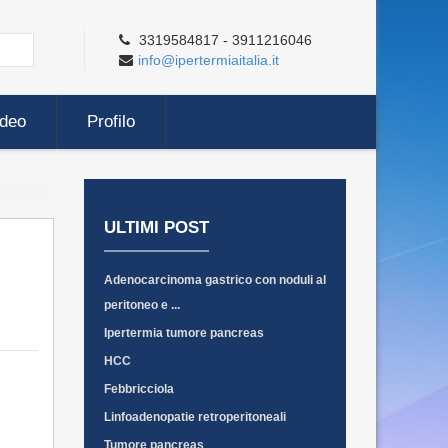
3319584817 - 3911216046
info@ipertermiaitalia.it
ideo
Profilo
ULTIMI POST
Adenocarcinoma gastrico con noduli al
peritoneo e ...
Ipertermia tumore pancreas
HCC
Febbricciola
Linfoadenopatie retroperitoneali
Tumore pancreas