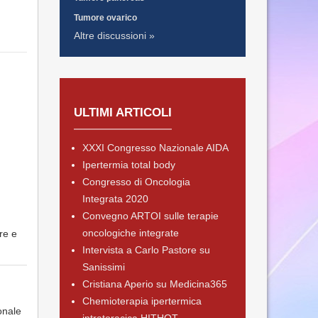
Tumore ovarico
Altre discussioni »
ULTIMI ARTICOLI
XXXI Congresso Nazionale AIDA
Ipertermia total body
Congresso di Oncologia
Integrata 2020
Convegno ARTOI sulle terapie
oncologiche integrate
re e
Intervista a Carlo Pastore su
Sanissimi
Cristiana Aperio su Medicina365
Chemioterapia ipertermica
onale