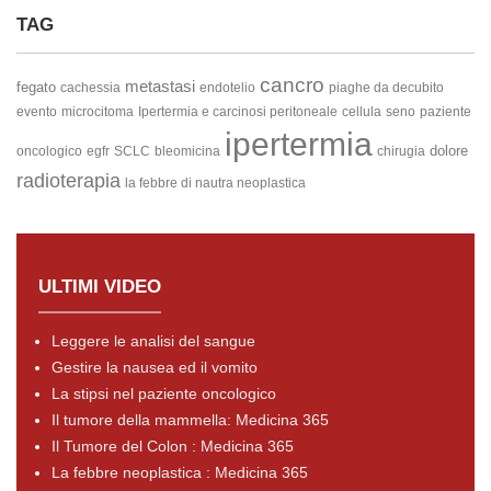
TAG
cancro
metastasi
fegato
cachessia
endotelio
piaghe da decubito
evento
microcitoma
Ipertermia e carcinosi peritoneale
cellula
seno
paziente
ipertermia
dolore
oncologico
egfr
SCLC
bleomicina
chirugia
radioterapia
la febbre di nautra neoplastica
ULTIMI VIDEO
Leggere le analisi del sangue
Gestire la nausea ed il vomito
La stipsi nel paziente oncologico
Il tumore della mammella: Medicina 365
Il Tumore del Colon : Medicina 365
La febbre neoplastica : Medicina 365