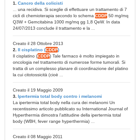
1.
Cancro della colicisti
... una recidiva. Si sceglie di effettuare un trattamento di 7
cicli di chemioterapia secondo lo schema
CDDP
50 mg/mq
Q3W + Gemcitabina 1000 mg/mq gg 1,8 QeW. In data
24/07/2013 conclude il trattamento e la ...
Creato il 28 Ottobre 2013
2.
Il cisplatino (
CDDP
)
Il cisplatino (
CDDP
) Tale farmaco è molto impiegato in
oncologia nel trattamento di numerose forme tumorali. Si
tratta di un complesso planare di coordinazione del platino
la cui citotossicità (cioè ...
Creato il 19 Maggio 2009
3.
Ipertermia total body contro i melanomi
La ipertermia total body nella cura dei melanomi Un
recentissimo articolo pubblicato su International Journal of
Hyperthermia dimostra l'attitudine della ipertermia total
body (WBH, fever range hyperthermia) ...
Creato il 08 Maggio 2011