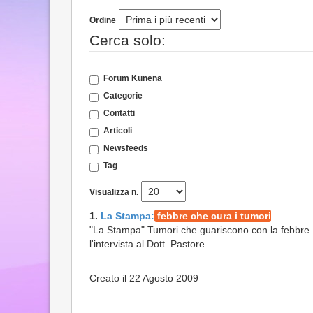
Ordine
Cerca solo:
Forum Kunena
Categorie
Contatti
Articoli
Newsfeeds
Tag
Visualizza n.
1.
La Stampa:
febbre che cura i tumori
"La Stampa" Tumori che guariscono con la febbre I
l'intervista al Dott. Pastore ...
Creato il 22 Agosto 2009