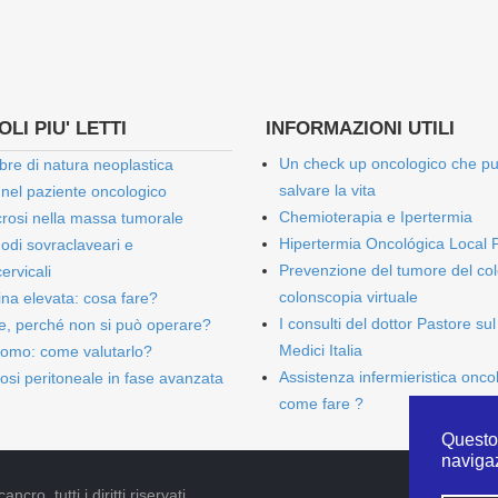
LI PIU' LETTI
INFORMAZIONI UTILI
Un check up oncologico che p
bre di natura neoplastica
salvare la vita
 nel paziente oncologico
Chemioterapia e Ipertermia
rosi nella massa tumorale
Hipertermia Oncológica Local 
onodi sovraclaveari e
Prevenzione del tumore del col
ervicali
colonscopia virtuale
bina elevata: cosa fare?
I consulti del dottor Pastore sul
e, perché non si può operare?
Medici Italia
omo: come valutarlo?
Assistenza infermieristica onco
osi peritoneale in fase avanzata
come fare ?
Questo 
naviga
cro, tutti i diritti riservati