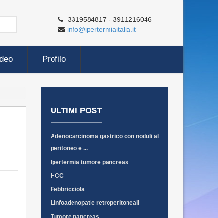
3319584817 - 3911216046
info@ipertermiaitalia.it
ideo
Profilo
ULTIMI POST
Adenocarcinoma gastrico con noduli al
peritoneo e ...
Ipertermia tumore pancreas
HCC
Febbricciola
Linfoadenopatie retroperitoneali
Tumore pancreas