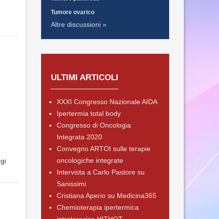
Tumore ovarico
Altre discussioni »
ULTIMI ARTICOLI
XXXI Congresso Nazionale AIDA
Ipertermia total body
Congresso di Oncologia
Integrata 2020
Convegno ARTOI sulle terapie
oncologiche integrate
gi
Intervista a Carlo Pastore su
Sanissimi
Cristiana Aperio su Medicina365
Chemioterapia ipertermica