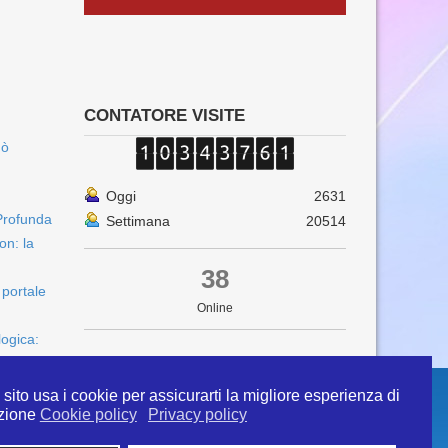
CONTATORE VISITE
uò
Oggi
2631
Profunda
Settimana
20514
on: la
38
 portale
Online
logica:
sito usa i cookie per assicurarti la migliore esperienza di
zione
Cookie policy
Privacy policy