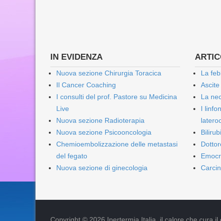
IN EVIDENZA
ARTICO
Nuova sezione Chirurgia Toracica
La feb
Il Cancer Coaching
Ascite
I consulti del prof. Pastore su Medicina
La nec
Live
I linf
Nuova sezione Radioterapia
lateroc
Nuova sezione Psicooncologia
Biliru
Chemioembolizzazione delle metastasi
Dottor
del fegato
Emocr
Nuova sezione di ginecologia
Carcin
Copyright © 2026 Ipertermia Italia, il calore che cura il can