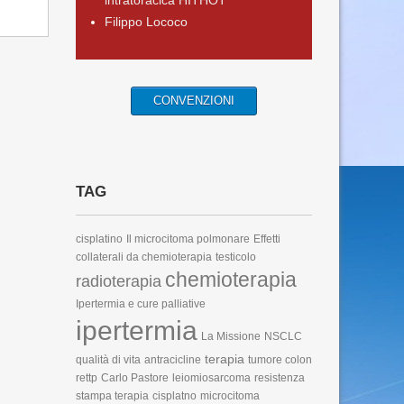
intratoracica HITHOT
Filippo Lococo
CONVENZIONI
TAG
cisplatino
Il microcitoma polmonare
Effetti
collaterali da chemioterapia
testicolo
chemioterapia
radioterapia
Ipertermia e cure palliative
ipertermia
La Missione
NSCLC
terapia
qualità di vita
antracicline
tumore colon
rettp
Carlo Pastore
leiomiosarcoma
resistenza
stampa terapia
cisplatno
microcitoma