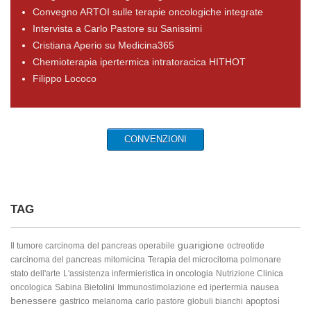
Convegno ARTOI sulle terapie oncologiche integrate
Intervista a Carlo Pastore su Sanissimi
Cristiana Aperio su Medicina365
Chemioterapia ipertermica intratoracica HITHOT
Filippo Lococo
CONVENZIONI
TAG
guarigione
Il tumore
carcinoma
del pancreas operabile
octreotide
carcinoma del pancreas
mitomicina
Terapia del microcitoma polmonare
stato dell'arte
L'assistenza infermieristica in oncologia
Nutrizione Clinica
oncologica
Sabina Bietolini
Immunostimolazione ed ipertermia
nausea
benessere
apoptosi
gastrico
melanoma
carlo pastore
globuli bianchi