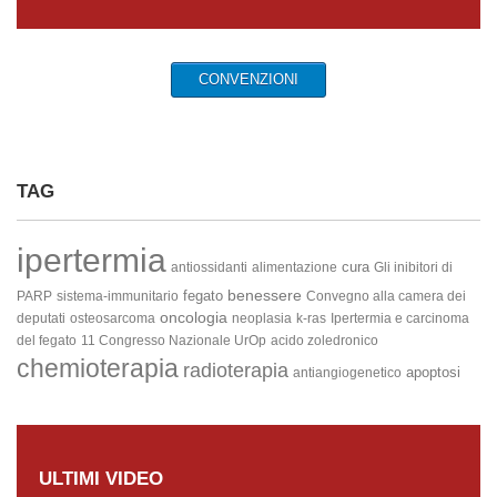
CONVENZIONI
TAG
ipertermia
cura
antiossidanti
alimentazione
Gli inibitori di
benessere
fegato
PARP
sistema-immunitario
Convegno alla camera dei
oncologia
deputati
osteosarcoma
neoplasia
k-ras
Ipertermia e carcinoma
del fegato
11 Congresso Nazionale UrOp
acido zoledronico
chemioterapia
radioterapia
apoptosi
antiangiogenetico
ULTIMI VIDEO