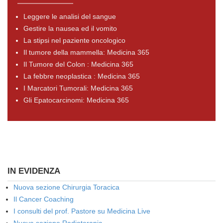
Leggere le analisi del sangue
Gestire la nausea ed il vomito
La stipsi nel paziente oncologico
Il tumore della mammella: Medicina 365
Il Tumore del Colon : Medicina 365
La febbre neoplastica : Medicina 365
I Marcatori Tumorali: Medicina 365
Gli Epatocarcinomi: Medicina 365
IN EVIDENZA
Nuova sezione Chirurgia Toracica
Il Cancer Coaching
I consulti del prof. Pastore su Medicina Live