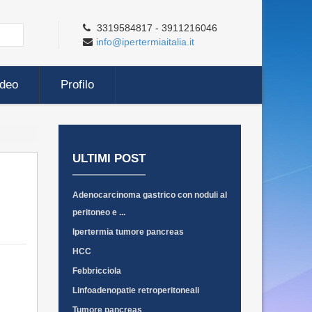
3319584817 - 3911216046
info@ipertermiaitalia.it
ideo
Profilo
ULTIMI POST
Adenocarcinoma gastrico con noduli al
peritoneo e ...
Ipertermia tumore pancreas
HCC
Febbricciola
Linfoadenopatie retroperitoneali
Tumore pancreas