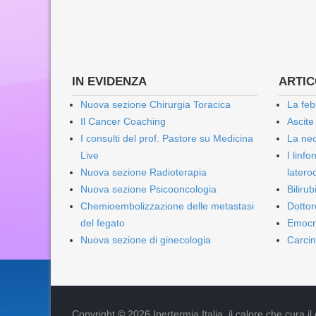
IN EVIDENZA
ARTICO
Nuova sezione Chirurgia Toracica
La feb
Il Cancer Coaching
Ascite
I consulti del prof. Pastore su Medicina
La nec
Live
I linf
Nuova sezione Radioterapia
lateroc
Nuova sezione Psicooncologia
Biliru
Chemioembolizzazione delle metastasi
Dottor
del fegato
Emocr
Nuova sezione di ginecologia
Carcin
Copyright © 2026 Ipertermia Italia, il calore che cura il can