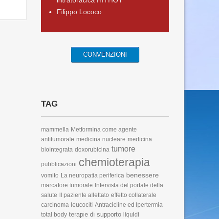
intratoracica HITHOT
Filippo Lococo
CONVENZIONI
TAG
mammella
Metformina come agente
antitumorale
medicina nucleare
medicina
tumore
biointegrata
doxorubicina
chemioterapia
pubblicazioni
benessere
vomito
La neuropatia periferica
marcatore tumorale
Intervista del portale della
salute
Il paziente allettato
effetto collaterale
carcinoma
leucociti
Antracicline ed Ipertermia
terapie di supporto
total body
liquidi