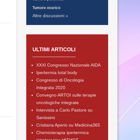
Tumore ovarico
Altre discussioni »
ULTIMI ARTICOLI
XXXI Congresso Nazionale AIDA
Ipertermia total body
Congresso di Oncologia
Integrata 2020
Convegno ARTOI sulle terapie
oncologiche integrate
Intervista a Carlo Pastore su
Sanissimi
Cristiana Aperio su Medicina365
Chemioterapia ipertermica