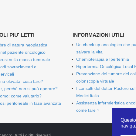
LI PIU' LETTI
INFORMAZIONI UTILI
Un check up oncologico che p
bre di natura neoplastica
salvare la vita
 nel paziente oncologico
Chemioterapia e Ipertermia
rosi nella massa tumorale
Hipertermia Oncológica Local 
onodi sovraclaveari e
Prevenzione del tumore del col
ervicali
colonscopia virtuale
bina elevata: cosa fare?
I consulti del dottor Pastore sul
e, perché non si può operare?
Medici Italia
omo: come valutarlo?
Assistenza infermieristica onco
osi peritoneale in fase avanzata
come fare ?
Questo 
naviga
cro, tutti i diritti riservati