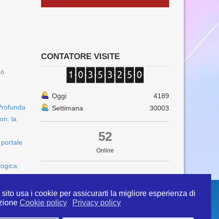
CONTATORE VISITE
uò
Oggi
4189
Profunda
Settimana
30003
on: la
52
 portale
Online
logica:
sito usa i cookie per assicurarti la migliore esperienza di
zione
Cookie policy
Privacy policy