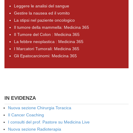
Leggere le analisi del sangue
Gestire la nausea ed il vomito
La stipsi nel paziente oncologico
Il tumore della mammella: Medicina 365
Il Tumore del Colon : Medicina 365
La febbre neoplastica : Medicina 365
I Marcatori Tumorali: Medicina 365
Gli Epatocarcinomi: Medicina 365
IN EVIDENZA
Nuova sezione Chirurgia Toracica
Il Cancer Coaching
I consulti del prof. Pastore su Medicina Live
Nuova sezione Radioterapia