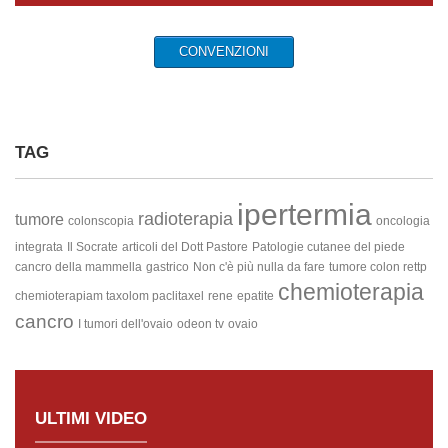
CONVENZIONI
TAG
ipertermia
radioterapia
tumore
colonscopia
oncologia
integrata
Il Socrate
articoli del Dott Pastore
Patologie cutanee del piede
cancro della mammella
gastrico
Non c'è più nulla da fare
tumore colon rettp
chemioterapia
chemioterapiam taxolom paclitaxel
rene
epatite
cancro
I tumori dell'ovaio
odeon tv
ovaio
ULTIMI VIDEO