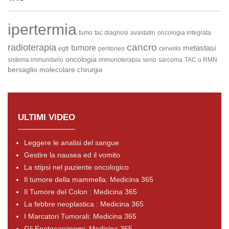
ipertermia
fumo
tac diagnosi
avastatin
oncologia integrata
cancro
radioterapia
tumore
metastasi
egfr
peritoneo
cervello
oncologia
sistema immunitario
immunoterapia
seno
sarcoma
TAC o RMN
bersaglio molecolare
chirurgia
ULTIMI VIDEO
Leggere le analisi del sangue
Gestire la nausea ed il vomito
La stipsi nel paziente oncologico
Il tumore della mammella: Medicina 365
Il Tumore del Colon : Medicina 365
La febbre neoplastica : Medicina 365
I Marcatori Tumorali: Medicina 365
Gli Epatocarcinomi: Medicina 365