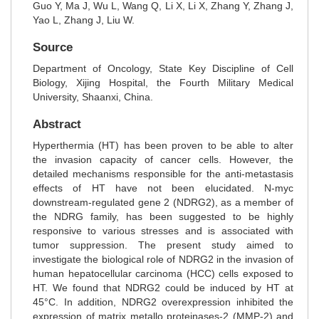
Guo Y, Ma J, Wu L, Wang Q, Li X, Li X, Zhang Y, Zhang J,
Yao L, Zhang J, Liu W.
Source
Department of Oncology, State Key Discipline of Cell
Biology, Xijing Hospital, the Fourth Military Medical
University, Shaanxi, China.
Abstract
Hyperthermia (HT) has been proven to be able to alter
the invasion capacity of cancer cells. However, the
detailed mechanisms responsible for the anti-metastasis
effects of HT have not been elucidated. N-myc
downstream-regulated gene 2 (NDRG2), as a member of
the NDRG family, has been suggested to be highly
responsive to various stresses and is associated with
tumor suppression. The present study aimed to
investigate the biological role of NDRG2 in the invasion of
human hepatocellular carcinoma (HCC) cells exposed to
HT. We found that NDRG2 could be induced by HT at
45°C. In addition, NDRG2 overexpression inhibited the
expression of matrix metallo proteinases-2 (MMP-2) and