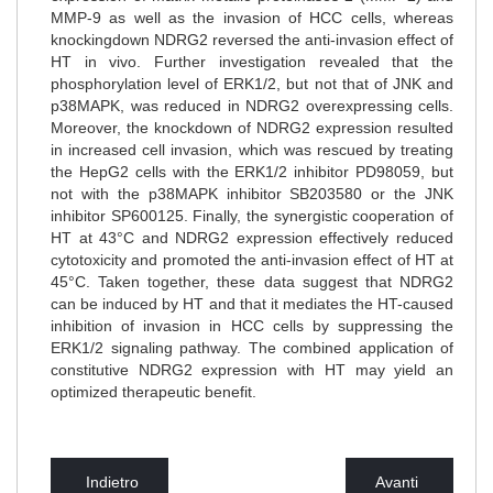
MMP-9 as well as the invasion of HCC cells, whereas
knockingdown NDRG2 reversed the anti-invasion effect of
HT in vivo. Further investigation revealed that the
phosphorylation level of ERK1/2, but not that of JNK and
p38MAPK, was reduced in NDRG2 overexpressing cells.
Moreover, the knockdown of NDRG2 expression resulted
in increased cell invasion, which was rescued by treating
the HepG2 cells with the ERK1/2 inhibitor PD98059, but
not with the p38MAPK inhibitor SB203580 or the JNK
inhibitor SP600125. Finally, the synergistic cooperation of
HT at 43°C and NDRG2 expression effectively reduced
cytotoxicity and promoted the anti-invasion effect of HT at
45°C. Taken together, these data suggest that NDRG2
can be induced by HT and that it mediates the HT-caused
inhibition of invasion in HCC cells by suppressing the
ERK1/2 signaling pathway. The combined application of
constitutive NDRG2 expression with HT may yield an
optimized therapeutic benefit.
Indietro
Avanti